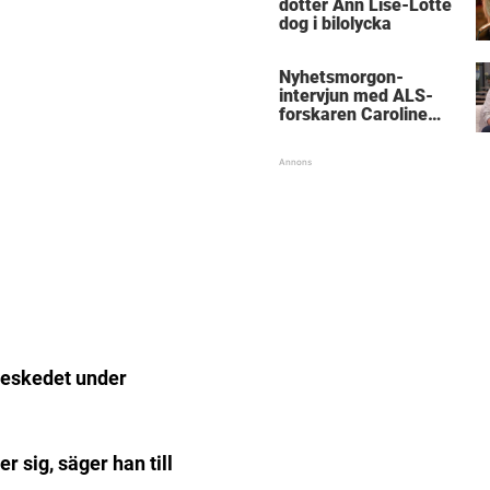
dotter Ann Lise-Lotte
dog i bilolycka
Nyhetsmorgon-
intervjun med ALS-
forskaren Caroline
Ingre hyllas
beskedet under
r sig, säger han till