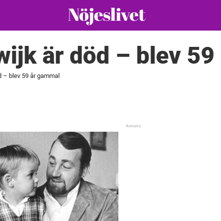
ijk är död – blev 5
d – blev 59 år gammal