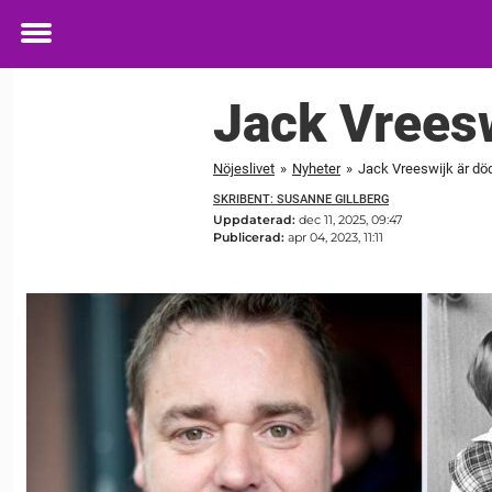
Toggle
menu
Jack Vreesw
Nöjeslivet
»
Nyheter
»
Jack Vreeswijk är dö
SKRIBENT: SUSANNE GILLBERG
Uppdaterad:
dec 11, 2025, 09:47
Publicerad:
apr 04, 2023, 11:11