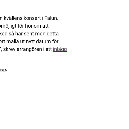
in kvällens konsert i Falun.
omöjligt för honom att
sked så här sent men detta
rt maila ut nytt datum för
m”, skrev arrangören i ett
inlägg