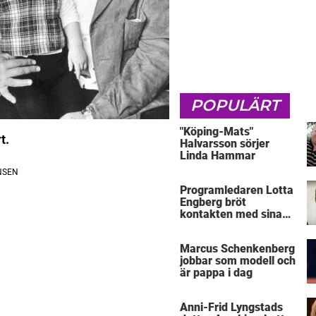
POPULÄRT
"Köping-Mats"
t.
Halvarsson sörjer
Linda Hammar
Programledaren Lotta
Engberg bröt
kontakten med sina
föräldrar
Marcus Schenkenberg
jobbar som modell och
är pappa i dag
Anni-Frid Lyngstads