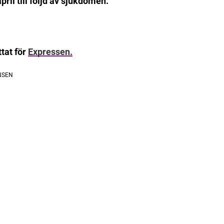
ril till följd av sjukdomen.
tat för
Expressen.