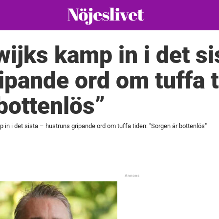
ijks kamp in i det si
ipande ord om tuffa t
bottenlös”
in i det sista – hustruns gripande ord om tuffa tiden: "Sorgen är bottenlös"