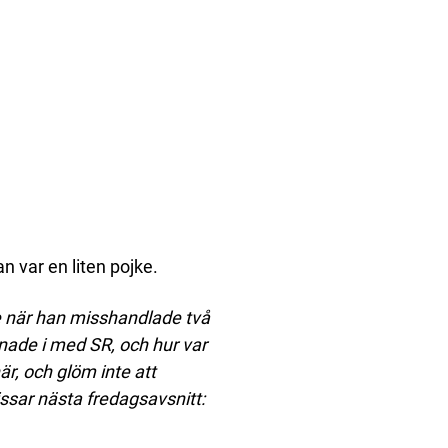
n var en liten pojke.
e när han misshandlade två
nade i med SR, och hur var
r, och glöm inte att
ssar nästa fredagsavsnitt: