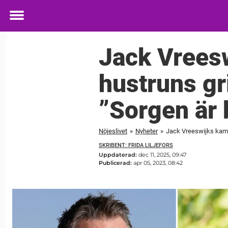
Toggle
menu
Jack Vreesw
hustruns gr
”Sorgen är 
Nöjeslivet
»
Nyheter
»
Jack Vreeswijks kamp 
SKRIBENT: FRIDA LILJEFORS
Uppdaterad:
dec 11, 2025, 09:47
Publicerad:
apr 05, 2023, 08:42