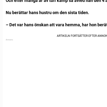
Och efter många år av tuff kamp så avled han den 4 ap
Nu berättar hans hustru om den sista tiden.
– Det var hans önskan att vara hemma, har hon berät