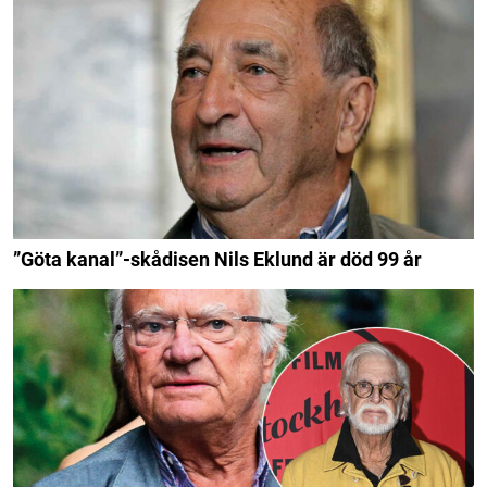
”Göta kanal”-skådisen Nils Eklund är död 99 år