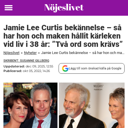
Toggle
menu
Jamie Lee Curtis bekännelse – så
har hon och maken hållit kärleken
vid liv i 38 år: ”Två ord som krävs”
Nöjeslivet
»
Nyheter
»
Jamie Lee Curtis bekännelse – så har hon och maken hållit kärleken vid liv i 38 år: "Två ord som krävs"
SKRIBENT: SUSANNE GILLBERG
Uppdaterad:
dec 09, 2025, 12:55
Lägg till som önskad källa på Google
Publicerad:
okt 05, 2022, 14:26