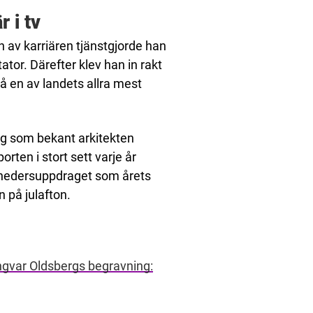
 i tv
 av karriären tjänstgjorde han
ator. Därefter klev han in rakt
å en av landets allra mest
rg som bekant arkitekten
ten i stort sett varje år
 hedersuppdraget som årets
n på julafton.
Ingvar Oldsbergs begravning: