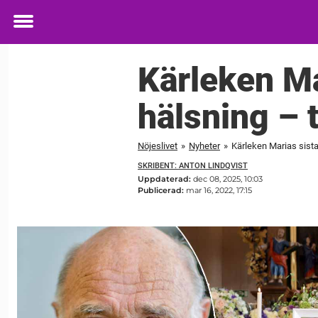
Toggle
menu
Kärleken Ma
hälsning – t
Nöjeslivet
»
Nyheter
»
Kärleken Marias sista
SKRIBENT: ANTON LINDQVIST
Uppdaterad:
dec 08, 2025, 10:03
Publicerad:
mar 16, 2022, 17:15