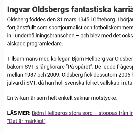
Ingvar Oldsbergs fantastiska karriär
Oldsberg föddes den 31 mars 1945 i Göteborg. I början
förtjänstfullt som sportjournalist och fotbollskomment
in i underhållningsbranschen – och blev med det ocks
älskade programledare.
Tillsammans med kollegan Björn Hellberg var Oldsbe
bakom SVT:s långkörare ”På spåret”. De ledde frågespor
mellan 1987 och 2009. Oldsberg fick dessutom 2006
julvärd i SVT, då han höll svenska folket sällskap i ruta
En tv-karriär som helt enkelt saknar motstycke.
LÄS MER:
Björn Hellbergs stora sorg – stoppas från 
”Det är märkligt”