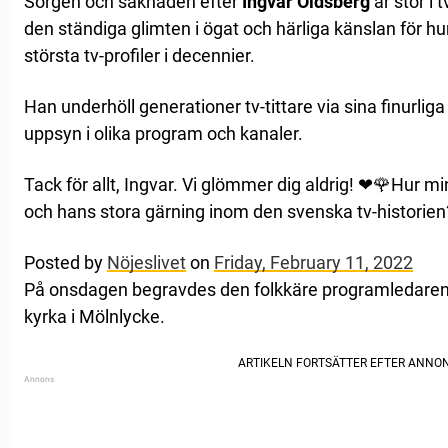
Sorgen och saknaden efter
Ingvar Oldsberg
är stor i
den ständiga glimten i ögat och härliga känslan för hu
största tv-profiler i decennier.
Han underhöll generationer tv-tittare via sina finurlig
uppsyn i olika program och kanaler.
Tack för allt, Ingvar. Vi glömmer dig aldrig! ❤🌹Hur m
och hans stora gärning inom den svenska tv-historien
Posted by
Nöjeslivet
on
Friday, February 11, 2022
På onsdagen begravdes den folkkäre programledaren 
kyrka i Mölnlycke.