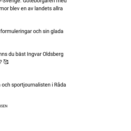
 tv-Sverige. Göteborgaren med
mor blev en av landets allra
a formuleringar och sin glada
inns du bäst Ingvar Oldsberg
? 🥰
och sportjournalisten i Råda