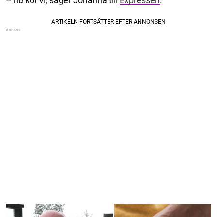
– nu kör vi, säger Johanna till
Expressen
.