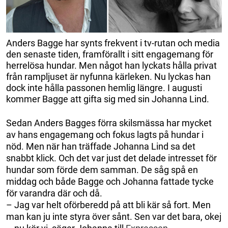
Anders Bagge har synts frekvent i tv-rutan och media
den senaste tiden, framförallt i sitt engagemang för
herrelösa hundar. Men något han lyckats hålla privat
från rampljuset är nyfunna kärleken. Nu lyckas han
dock inte hålla passonen hemlig längre. I augusti
kommer Bagge att gifta sig med sin Johanna Lind.
Sedan Anders Bagges förra skilsmässa har mycket
av hans engagemang och fokus lagts på hundar i
nöd. Men när han träffade Johanna Lind sa det
snabbt klick. Och det var just det delade intresset för
hundar som förde dem samman. De såg spå en
middag och både Bagge och Johanna fattade tycke
för varandra där och då.
– Jag var helt oförberedd på att bli kär så fort. Men
man kan ju inte styra över sånt. Sen var det bara, okej