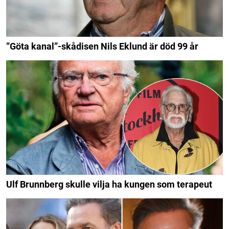
”Göta kanal”-skådisen Nils Eklund är död 99 år
Ulf Brunnberg skulle vilja ha kungen som terapeut