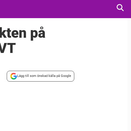
ikten på
SVT
Lägg till som önskad källa på Google