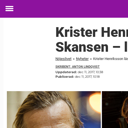
Toggle
menu
Krister Hen
Skansen – l
Nöjeslivet
»
Nyheter
»
Krister Henriksson lä
SKRIBENT: ANTON LINDQVIST
Uppdaterad:
dec 11, 2017, 10:38
Publicerad:
dec 11, 2017, 10:18