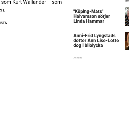
er som Kurt Wallander – som
med kungen
en.
"Köping-Mats"
Halvarsson sörjer
Linda Hammar
Anni-Frid Lyngstads
dotter Ann Lise-Lotte
dog i bilolycka