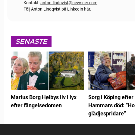
Kontakt:
anton.lindqvist@newsner.com
Följ Anton Lindqvist på LinkedIn
här
.
SENASTE
Marius Borg Høibys liv i lyx
Sorg i Köping efter
efter fängelsedomen
Hammars död: ”Hon
glädjespridare”