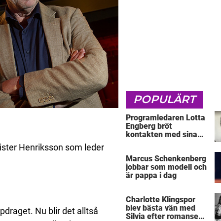
POPULÄRT
Programledaren Lotta
Engberg bröt
kontakten med sina
föräldrar
rister Henriksson som leder
Marcus Schenkenberg
jobbar som modell och
är pappa i dag
Charlotte Klingspor
blev bästa vän med
raget. Nu blir det alltså
Silvia efter romansen