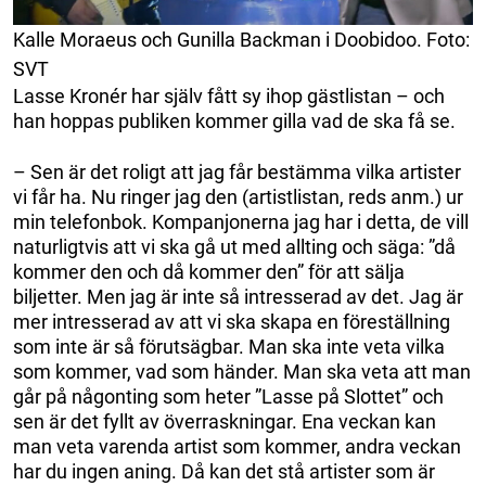
Kalle Moraeus och Gunilla Backman i Doobidoo. Foto:
SVT
Lasse Kronér har själv fått sy ihop gästlistan – och
han hoppas publiken kommer gilla vad de ska få se.
– Sen är det roligt att jag får bestämma vilka artister
vi får ha. Nu ringer jag den (artistlistan, reds anm.) ur
min telefonbok. Kompanjonerna jag har i detta, de vill
naturligtvis att vi ska gå ut med allting och säga: ”då
kommer den och då kommer den” för att sälja
biljetter. Men jag är inte så intresserad av det. Jag är
mer intresserad av att vi ska skapa en föreställning
som inte är så förutsägbar. Man ska inte veta vilka
som kommer, vad som händer. Man ska veta att man
går på någonting som heter ”Lasse på Slottet” och
sen är det fyllt av överraskningar. Ena veckan kan
man veta varenda artist som kommer, andra veckan
har du ingen aning. Då kan det stå artister som är