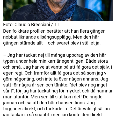
Foto: Claudio Bresciani / TT
Den folkkäre profilen berättar att han flera gånger
nobbat liknande allsångsupplägg. Men den här
gången stämde allt – och svaret blev i stället ja.
– Jag har tackat nej till många uppdrag av den här
typen under hela min karriär egentligen. Både stora
och små. Jag har velat vänta på att få göra det själv, i
egen regi. Och framför allt få göra det så som jag vill
göra någonting, och inte ta över någon annans. Jag
satt för några år sen och tänkte: ”det blev nog inget
sånt”, för jag har tackat nej för mycket och då hamnar
man utanför. Men sen till slut kom det! De ringde i
januari och sa att den här chansen finns. Jag
triggades direkt, och tackade ja. Det är väldigt sällan
jag tackar ja så snabbt, men jag köpte den direkt.