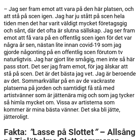
– Jag ser fram emot att vara på den här platsen, och
att stå på scen igen. Jag har ju stått på scen hela
tiden men det har varit väldigt mycket företagsgig
och sånt, där det ofta är slutna sällskap. Jag ser fram
emot att få vara på en offentlig scen igen för det var
några år sen, nästan lite innan covid-19 som jag
gjorde någonting på en offentlig scen förutom tv
naturligtvis. Jag har gjort lite smågig, men inte så här
pass stort. Det ser jag fram emot, för jag älskar att
stå på scen. Det är det bästa jag vet. Jag är beroende
av det. Sommarkvällar på en av de vackraste
platserna på jorden och samtidigt få stå med
artistvänner som är jättenära mig och som jag tycker
så himla mycket om. Vissa av artisterna som
kommer är mina bästa vänner. Det ska bli jätte,
jätteroligt.
Fakta:
”
Lasse på Slottet
”
–
Allsång