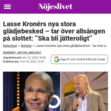
Toggle
menu
Lasse Kronérs nya stora
glädjebesked – tar över allsången
på slottet: ”Ska bli jätteroligt”
Nöjeslivet
»
Nyheter
»
Lasse Kronérs nya stora glädjebesked – tar över allsången på slottet: ”Ska bli jätteroligt”
SKRIBENT: ANTON LINDQVIST
Uppdaterad:
dec 12, 2025, 16:06
Lägg till som önskad källa på Google
Publicerad:
mar 19, 2024, 12:43