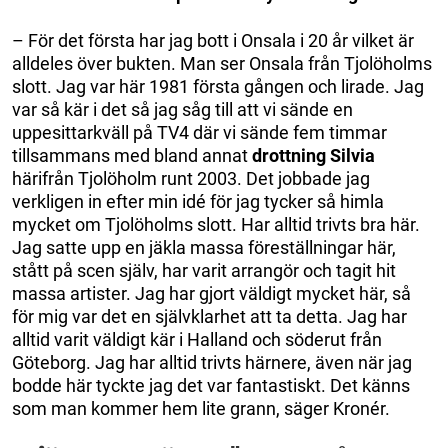
– För det första har jag bott i Onsala i 20 år vilket är
alldeles över bukten. Man ser Onsala från Tjolöholms
slott. Jag var här 1981 första gången och lirade. Jag
var så kär i det så jag såg till att vi sände en
uppesittarkväll på TV4 där vi sände fem timmar
tillsammans med bland annat
drottning Silvia
härifrån Tjolöholm runt 2003. Det jobbade jag
verkligen in efter min idé för jag tycker så himla
mycket om Tjolöholms slott. Har alltid trivts bra här.
Jag satte upp en jäkla massa föreställningar här,
stått på scen själv, har varit arrangör och tagit hit
massa artister. Jag har gjort väldigt mycket här, så
för mig var det en självklarhet att ta detta. Jag har
alltid varit väldigt kär i Halland och söderut från
Göteborg. Jag har alltid trivts härnere, även när jag
bodde här tyckte jag det var fantastiskt. Det känns
som man kommer hem lite grann, säger Kronér.