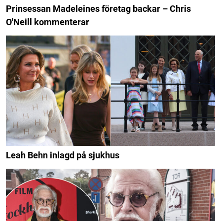
Prinsessan Madeleines företag backar – Chris
O'Neill kommenterar
Leah Behn inlagd på sjukhus