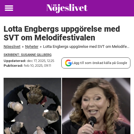
Toggle
menu
Lotta Engbergs uppgörelse med
SVT om Melodifestivalen
Nöjeslivet
»
Nyheter
»
Lotta Engbergs uppgörelse med SVT om Melodifestivalen
SKRIBENT: SUSANNE GILLBERG
Uppdaterad:
dec 17, 2025, 12:25
Lägg till som önskad källa på Google
Publicerad:
feb 10, 2025, 09:11