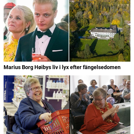
Marius Borg Høibys liv i lyx efter fängelsedomen