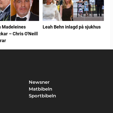
n Madeleines
Leah Behn inlagd på sjukhus
kar – Chris O'Neill
rar
Newsner
Matbibeln
Sportbibeln