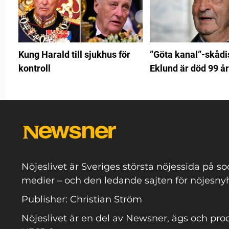
Kung Harald till sjukhus för
”Göta kanal”-skådi
kontroll
Eklund är död 99 å
Nöjeslivet är Sveriges största nöjessida på so
medier – och den ledande sajten för nöjesnyh
Publisher: Christian Ström
Nöjeslivet är en del av Newsner, ägs och pro