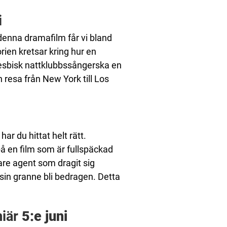
i
 denna dramafilm får vi bland
ien kretsar kring hur en
 lesbisk nattklubbssångerska en
 resa från New York till Los
ar du hittat helt rätt.
 en film som är fullspäckad
igare agent som dragit sig
 sin granne bli bedragen. Detta
miär
5:e juni