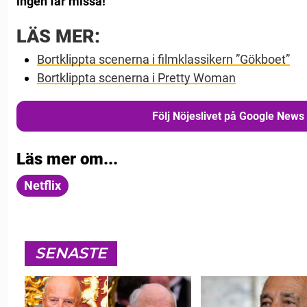
ingen får missa!
LÄS MER:
Bortklippta scenerna i filmklassikern ”Gökboet”
Bortklippta scenerna i Pretty Woman
Följ Nöjeslivet på Google News
Läs mer om...
Netflix
SENASTE