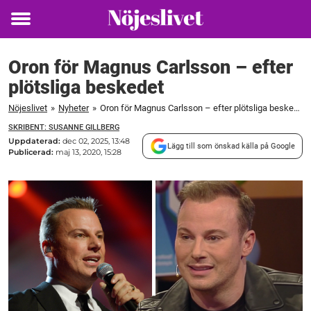
Toggle
menu
Oron för Magnus Carlsson – efter
plötsliga beskedet
Nöjeslivet
»
Nyheter
»
Oron för Magnus Carlsson – efter plötsliga beskedet
SKRIBENT: SUSANNE GILLBERG
Uppdaterad:
dec 02, 2025, 13:48
Lägg till som önskad källa på Google
Publicerad:
maj 13, 2020, 15:28