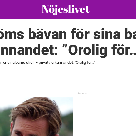
öms bävan för sina ba
ännandet: ”Orolig för
för sina barns skull – privata erkännandet: "Orolig för…"