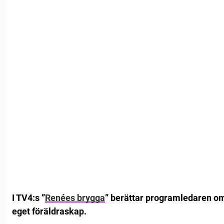
I TV4:s ”
Renées brygga
” berättar programledaren om
eget föräldraskap.