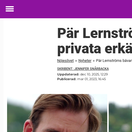
Toggle
menu
Pär Lernstr
privata erk
Nöjeslivet
»
Nyheter
»
Pär Lernströms bävan 
SKRIBENT: JENNIFER SNÅRBACKA
Uppdaterad:
dec 10, 2025, 12:29
Publicerad:
mar 01, 2023, 16:45