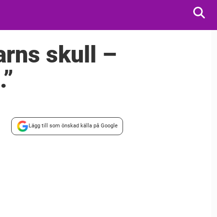
rns skull –
…”
Lägg till som önskad källa på Google