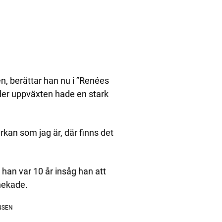
en, berättar han nu i ”Renées
der uppväxten hade en stark
rkan som jag är, där finns det
 han var 10 år insåg han att
rnekade.