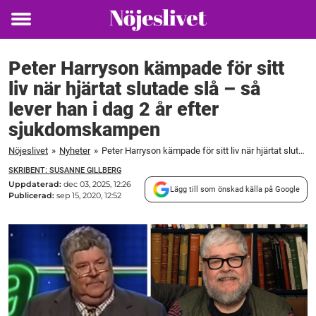
Toggle
menu
Peter Harryson kämpade för sitt
liv när hjärtat slutade slå – så
lever han i dag 2 år efter
sjukdomskampen
Nöjeslivet
»
Nyheter
»
Peter Harryson kämpade för sitt liv när hjärtat slutade slå – så lever han i dag 2 år efter sjukdomskampen
SKRIBENT: SUSANNE GILLBERG
Uppdaterad:
dec 03, 2025, 12:26
Lägg till som önskad källa på Google
Publicerad:
sep 15, 2020, 12:52