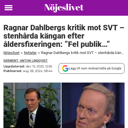
Toggle
menu
Ragnar Dahlbergs kritik mot SVT –
stenhårda kängan efter
åldersfixeringen: ”Fel publik…”
Nöjeslivet
»
Nyheter
»
Ragnar Dahlbergs kritik mot SVT – stenhårda kängan efter åldersfixeringen: ”Fel publik...”
SKRIBENT: ANTON LINDQVIST
Uppdaterad:
dec 15, 2025, 12:56
Lägg till som önskad källa på Google
Publicerad:
aug 28, 2024, 08:44