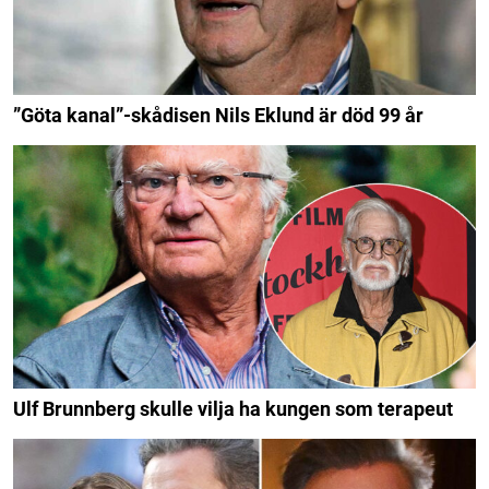
”Göta kanal”-skådisen Nils Eklund är död 99 år
Ulf Brunnberg skulle vilja ha kungen som terapeut