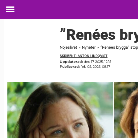
Toggle
menu
”Renées br
Nöjeslivet
»
Nyheter
»
”Renées brygga” sto
SKRIBENT: ANTON LINDQVIST
Uppdaterad:
dec 17, 2025, 12:15
Publicerad:
feb 05, 2025, 08:17