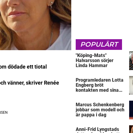
POPULÄRT
"Köping-Mats"
Halvarsson sörjer
Linda Hammar
om dödade ett tiotal
Programledaren Lotta
och vänner, skriver Renée
Engberg bröt
kontakten med sina
föräldrar
Marcus Schenkenberg
jobbar som modell och
är pappa i dag
Anni-Frid Lyngstads