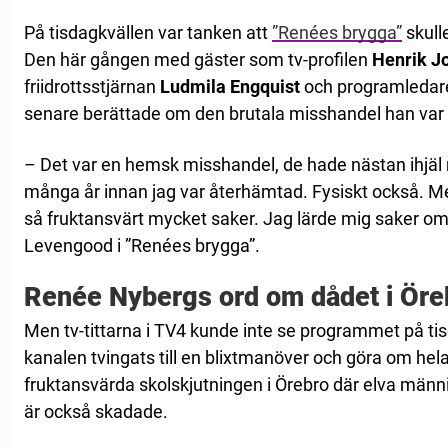
På tisdagkvällen var tanken att
”Renées brygga”
skull
Den här gången med gäster som tv-profilen
Henrik J
friidrottsstjärnan
Ludmila Engquist
och programleda
senare berättade om den brutala misshandel han var 
– Det var en hemsk misshandel, de hade nästan ihjäl
många år innan jag var återhämtad. Fysiskt också. Me
så fruktansvärt mycket saker. Jag lärde mig saker om
Levengood i ”Renées brygga”.
Renée Nybergs ord om dådet i Öre
Men tv-tittarna i TV4 kunde inte se programmet på tis
kanalen tvingats till en blixtmanöver och göra om hela
fruktansvärda skolskjutningen i Örebro där elva människ
är också skadade.