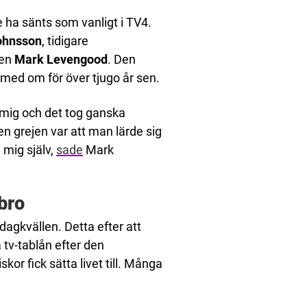
e ha sänts som vanligt i TV4.
ohnsson
, tidigare
ren
Mark Levengood
. Den
med om för över tjugo år sen.
 mig och det tog ganska
n grejen var att man lärde sig
 mig själv,
sade
Mark
bro
dagkvällen. Detta efter att
 tv-tablån efter den
or fick sätta livet till. Många