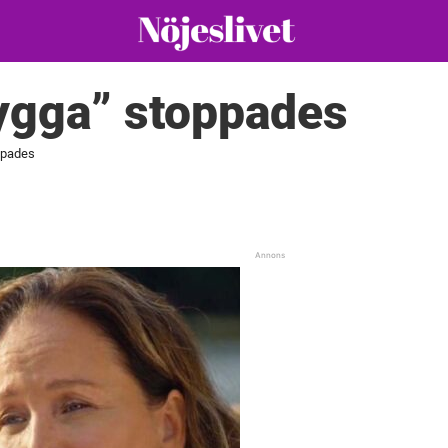
ygga” stoppades
ppades