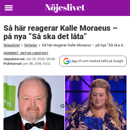
Toggle
menu
Så här reagerar Kalle Moraeus –
på nya ”Så ska det låta”
Nöjeslivet
»
Nyheter
»
Så här reagerar Kalle Moraeus – på nya ”Så ska det låta”
SKRIBENT: ANTON LINDQVIST
Uppdaterad:
okt 30, 2025, 09:08
Lägg till som önskad källa på Google
Publicerad:
jan 08, 2018, 10:02