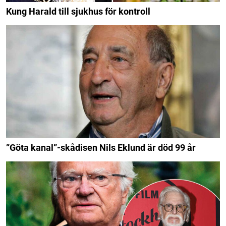
Kung Harald till sjukhus för kontroll
”Göta kanal”-skådisen Nils Eklund är död 99 år