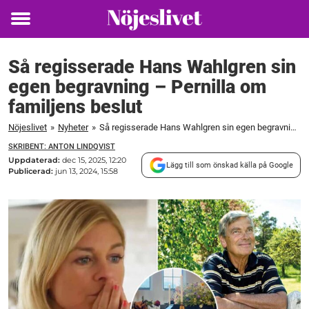
Toggle
menu
Så regisserade Hans Wahlgren sin
egen begravning – Pernilla om
familjens beslut
Nöjeslivet
»
Nyheter
»
Så regisserade Hans Wahlgren sin egen begravning – Pernilla om familjens beslut
SKRIBENT: ANTON LINDQVIST
Uppdaterad:
dec 15, 2025, 12:20
Lägg till som önskad källa på Google
Publicerad:
jun 13, 2024, 15:58