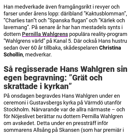
Han medverkade även framgångsrikt i revyer och
farser under årens lopp: däribland ”Kaktusblomman”,
”Charlies tan”t och ”Spanska flugan” och ”Kärlek och
lavemang”. På senare år har han mestadels synts i
dottern
Pernilla Wahlgrens
populära reality-program
”Wahlgrens värld” på Kanal 5. Där också Hans hustru
sedan över 60 år tillbaka, skådespelaren
Christina
Schollin
, medverkar.
Så regisserade Hans Wahlgren sin
egen begravning:
”
Grät och
skrattade i kyrkan
”
På onsdagen begravdes Hans Wahlgren under en
ceremoni i Gustavsbergs kyrka på Värmdö utanför
Stockholm. Närvarande var de allra närmaste – och
för Nöjeslivet berättar nu dottern Pernilla Wahlgren
om avskedet. Detta under en pressträff inför
sommarens Allsång på Skansen (som har premiär i