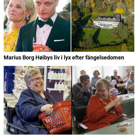
Marius Borg Høibys liv i lyx efter fängelsedomen