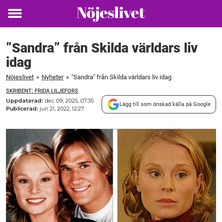
Toggle
menu
”Sandra” från Skilda världars liv
idag
Nöjeslivet
»
Nyheter
»
"Sandra" från Skilda världars liv idag
SKRIBENT: FRIDA LILJEFORS
Uppdaterad:
dec 09, 2025, 07:35
Lägg till som önskad källa på Google
Publicerad:
jun 21, 2022, 12:27