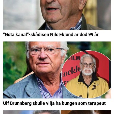
”Göta kanal”-skådisen Nils Eklund är död 99 år
Ulf Brunnberg skulle vilja ha kungen som terapeut