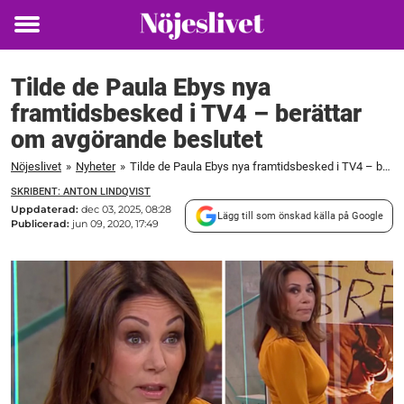
Toggle
menu
Tilde de Paula Ebys nya
framtidsbesked i TV4 – berättar
om avgörande beslutet
Nöjeslivet
»
Nyheter
»
Tilde de Paula Ebys nya framtidsbesked i TV4 – berättar om avgörande beslutet
SKRIBENT: ANTON LINDQVIST
Uppdaterad:
dec 03, 2025, 08:28
Lägg till som önskad källa på Google
Publicerad:
jun 09, 2020, 17:49