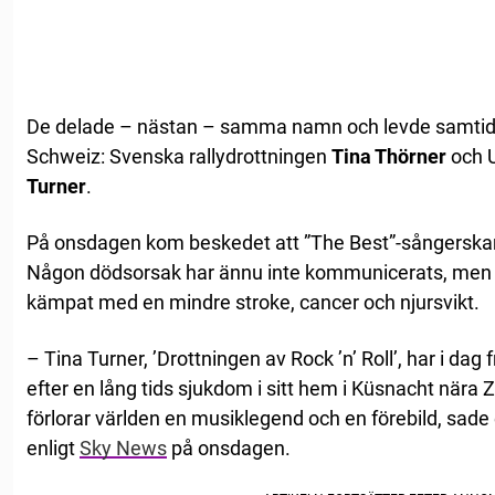
De delade – nästan – samma namn och levde samtidigt 
Schweiz: Svenska rallydrottningen
Tina Thörner
och U
Turner
.
På onsdagen kom beskedet att ”The Best”-sångerska
Någon dödsorsak har ännu inte kommunicerats, men 
kämpat med en mindre stroke, cancer och njursvikt.
– Tina Turner, ’Drottningen av Rock ’n’ Roll’, har i dag fr
efter en lång tids sjukdom i sitt hem i Küsnacht nära
förlorar världen en musiklegend och en förebild, sade
enligt
Sky News
på onsdagen.