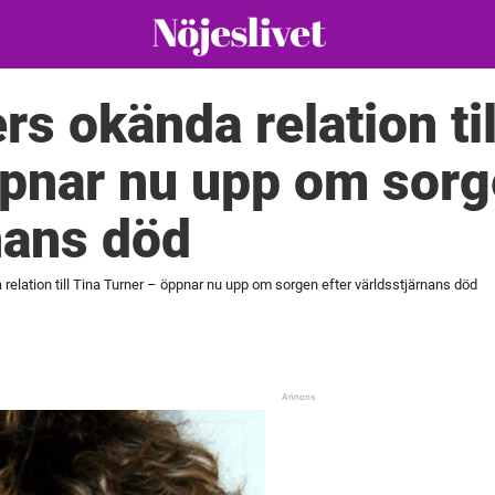
s okända relation til
pnar nu upp om sorg
nans död
relation till Tina Turner – öppnar nu upp om sorgen efter världsstjärnans död