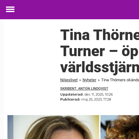
Toggle
menu
Tina Thörner
Turner – öp
världsstjär
Nöjeslivet
»
Nyheter
»
Tina Thörners okända 
SKRIBENT: ANTON LINDQVIST
Uppdaterad:
dec 11, 2025, 10:26
Publicerad:
maj 25, 2023, 17:28