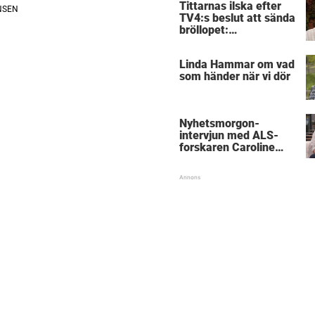
Tittarnas ilska efter
TV4:s beslut att sända
bröllopet:
”Obegripligt”
Linda Hammar om vad
som händer när vi dör
Nyhetsmorgon-
intervjun med ALS-
forskaren Caroline
Ingre hyllas