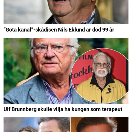
”Göta kanal”-skådisen Nils Eklund är död 99 år
Ulf Brunnberg skulle vilja ha kungen som terapeut