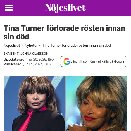
Toggle
menu
Tina Turner förlorade rösten innan
sin död
Nöjeslivet
»
Nyheter
»
Tina Turner förlorade rösten innan sin död
SKRIBENT: JONNA CLAESSON
Uppdaterad:
maj 20, 2026, 16:01
Lägg till som önskad källa på Google
Publicerad:
jun 09, 2023, 10:02