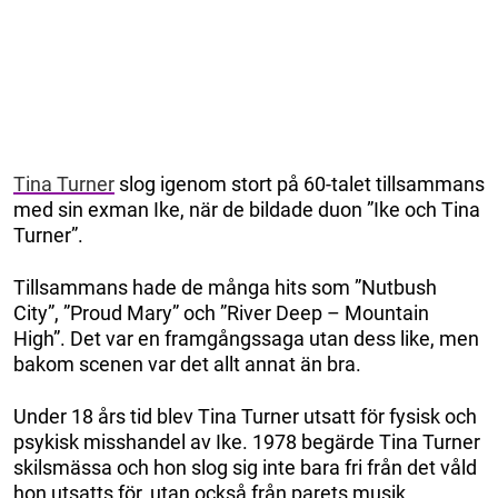
Tina Turner
slog igenom stort på 60-talet tillsammans
med sin exman Ike, när de bildade duon ”Ike och Tina
Turner”.
Tillsammans hade de många hits som ”Nutbush
City”, ”Proud Mary” och ”River Deep – Mountain
High”. Det var en framgångssaga utan dess like, men
bakom scenen var det allt annat än bra.
Under 18 års tid blev Tina Turner utsatt för fysisk och
psykisk misshandel av Ike. 1978 begärde Tina Turner
skilsmässa och hon slog sig inte bara fri från det våld
hon utsatts för, utan också från parets musik.