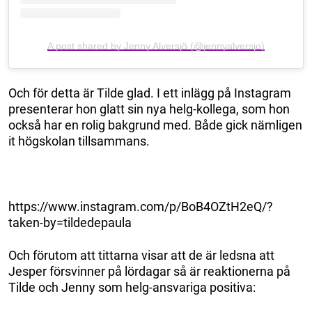
A post shared by Jenny Alversjö (@jennyalversjo)
Och för detta är Tilde glad. I ett inlägg på Instagram
presenterar hon glatt sin nya helg-kollega, som hon
också har en rolig bakgrund med. Både gick nämligen
it högskolan tillsammans.
https://www.instagram.com/p/BoB4OZtH2eQ/?
taken-by=tildedepaula
Och förutom att tittarna visar att de är ledsna att
Jesper försvinner på lördagar så är reaktionerna på
Tilde och Jenny som helg-ansvariga positiva: