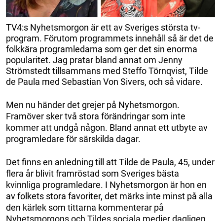
TV4:s Nyhetsmorgon är ett av Sveriges största tv-
program. Förutom programmets innehåll så är det de
folkkära programledarna som ger det sin enorma
popularitet. Jag pratar bland annat om Jenny
Strömstedt tillsammans med Steffo Törnqvist, Tilde
de Paula med Sebastian Von Sivers, och så vidare.
Men nu händer det grejer på Nyhetsmorgon.
Framöver sker två stora förändringar som inte
kommer att undgå någon. Bland annat ett utbyte av
programledare för särskilda dagar.
Det finns en anledning till att Tilde de Paula, 45, under
flera år blivit framröstad som Sveriges bästa
kvinnliga programledare. I Nyhetsmorgon är hon en
av folkets stora favoriter, det märks inte minst på alla
den kärlek som tittarna kommenterar på
Nyhetsmorgons och Tildes sociala medier dagligen.