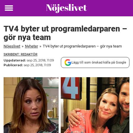
Toggle
menu
TV4 byter ut programledarparen –
gör nya team
Nöjeslivet
»
Nyheter
»
TV4 byter ut programledarparen – gör nya team
SKRIBENT: REDAKTÖR
Uppdaterad:
sep 25, 2018, 11:09
Lägg till som önskad källa på Google
Publicerad:
sep 25, 2018, 11:09