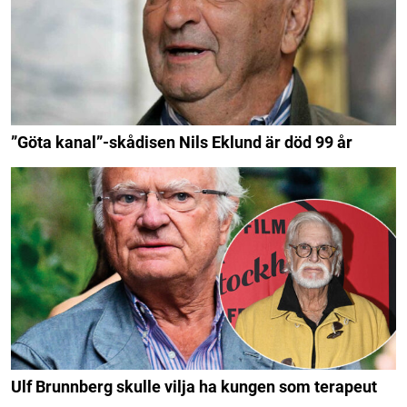
”Göta kanal”-skådisen Nils Eklund är död 99 år
Ulf Brunnberg skulle vilja ha kungen som terapeut