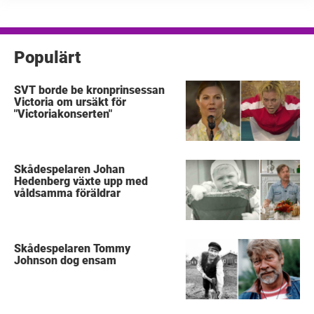
om någon gång vill väl folk ha glitter och glamour
och ...
Populärt
SVT borde be kronprinsessan
Victoria om ursäkt för
"Victoriakonserten"
Skådespelaren Johan
Hedenberg växte upp med
våldsamma föräldrar
Skådespelaren Tommy
Johnson dog ensam