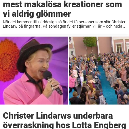
mest makalösa kreationer som
vi aldrig glömmer
När det kommer till kläddesign så är det få personer som slår Christer
Lindarw på fingrarna. På söndagen fyller stjärnan 71 år – och nedan
listar vi några av hans mest spektakulära kreationer. Christer
Lindarw, ...
Christer Lindarws underbara
överraskning hos Lotta Engberg