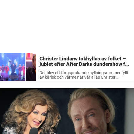
Christer Lindarw tokhyllas av folket –
jublet efter After Darks dundershow för
stjärnan: ”Bäst på hela Mellon”
Det blev ett färgsprakande hyllningsrummer fyllt
av kärlek och värme när vår allas Christer
Lindarw hyllades i helgens semifinal. Inget öga
var torrt där After Dark gänget gjorde om
gruppens super hit ”La dolce vita” ...