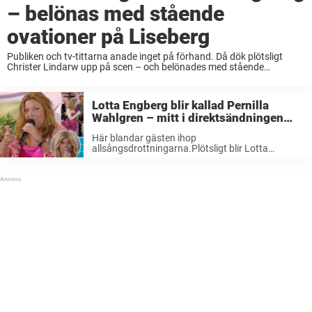
– belönas med stående
ovationer på Liseberg
Publiken och tv-tittarna anade inget på förhand. Då dök plötsligt
Christer Lindarw upp på scen – och belönades med stående
ovationer. After Dark-stjärnan hyllades stort efter uppträdandet i
TV4. Han stod inte uppskriven i laguppställningen ...
Lotta Engberg blir kallad Pernilla
Wahlgren – mitt i direktsändningen
från Liseberg: ”Ser ut som…”
Här blandar gästen ihop
allsångsdrottningarna.Plötsligt blir Lotta
Engberg kallad Pernilla Wahlgren.Allt sker
framför kamerorna på Liseberg!
Allsångssommaren rullar vidare! På måndagen
var det Lotta Engbergs tur att kliva längst ut på
scenen och ställa sig ...