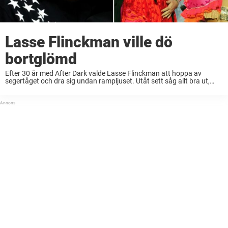
Lasse Flinckman ville dö
bortglömd
Efter 30 år med After Dark valde Lasse Flinckman att hoppa av
segertåget och dra sig undan rampljuset. Utåt sett såg allt bra ut,
men egentligen höll Lasse på en stor hemlighet. Han var svårt ...