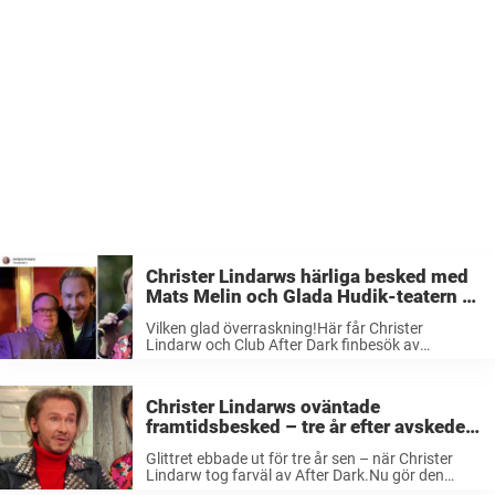
Christer Lindarws härliga besked med
Mats Melin och Glada Hudik-teatern –
stora glädjen: ”Så kul”
Vilken glad överraskning!Här får Christer
Lindarw och Club After Dark finbesök av
stjärnorna i Glada Hudik-teatern.– Så kul, skriver
Lindarw på Instagram. Under åren 2017-2018
åkte folkkäre artisten Christer Lindarw ut på
Christer Lindarws oväntade
avskedsturné med After ...
framtidsbesked – tre år efter avskedet
med After Dark
Glittret ebbade ut för tre år sen – när Christer
Lindarw tog farväl av After Dark.Nu gör den
folkkäre artisten comeback som producent.– Nu