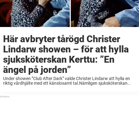
Här avbryter tårögd Christer
Lindarw showen – för att hylla
sjuksköterskan Kerttu: ”En
ängel på jorden”
Under showen ”Club After Dark” valde Christer Lindarw att hylla en
riktig vårdhjälte med ett känslosamt tal.Nämligen sjuksköterskan
Kerttu som vårdade hiv-patienter i Sverige på 1980-talet. – Hon är en
ängel på jorden, skriver Christer ...