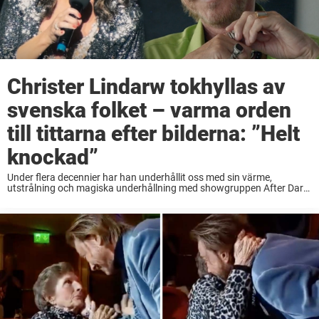
Christer Lindarw tokhyllas av
svenska folket – varma orden
till tittarna efter bilderna: ”Helt
knockad”
Under flera decennier har han underhållit oss med sin värme,
utstrålning och magiska underhållning med showgruppen After Dark.
Christer Lindarw är mannen som ständigt stått i strålkastarljuset och
personifierat glitter och glamour. I en ny ...