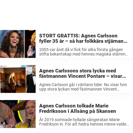
STORT GRATTIS: Agnes Carlsson
fyller 35 år – så har folkkära stjärnans
stil ändrats genom åren
2005 var året då vi fick för allra första gången
stifta bekantskap med hennes magiska stämma.
Sedan dess har svenska musikundret Agnes
Carlsson gått från klarhet till klarhet och blivit en
av våra mest älskade ...
Agnes Carlssons stora lycka med
fästmannen Vincent Pontare – visar
upp första bilden på gravidmagen
Agnes Carlsson går i väntans tider. Nu visar hon
upp stora lyckan med fästmannen Vincent
Pontare. ”Livmodern och universum och allt
däremellan”, skriver stjärnan till bilden på sin
gravidmage. Paret har fått skjuta upp sina ...
Agnes Carlsson tolkade Marie
Fredriksson i Allsång på Skansen
År 2019 somnade hyllade sångerskan Marie
Fredrikson in. För att hedra hennes minne valde
Agnes Carlsson att tolka en av hennes klassiker i
”Allsång på Skansen” – och resultat blev magiskt.