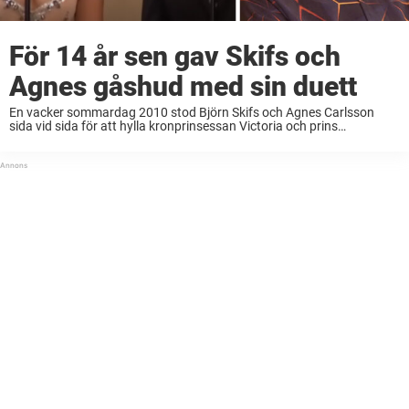
För 14 år sen gav Skifs och
Agnes gåshud med sin duett
En vacker sommardag 2010 stod Björn Skifs och Agnes Carlsson
sida vid sida för att hylla kronprinsessan Victoria och prins
Daniel.Paret skulle äntligen så säga ja till varandra och under den
kärleksfulla ceremonin sjöng Skifs ...