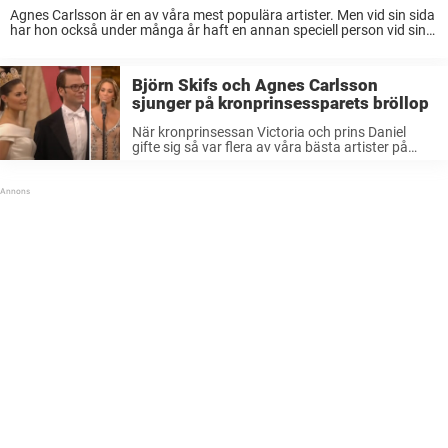
Agnes Carlsson är en av våra mest populära artister. Men vid sin sida
har hon också under många år haft en annan speciell person vid sin
sida.Låtskrivaren Vincent Pontare är sedan många år tillsammans
med ...
Björn Skifs och Agnes Carlsson
sjunger på kronprinsessparets bröllop
När kronprinsessan Victoria och prins Daniel
gifte sig så var flera av våra bästa artister på
plats för att uppträda för brudparet och
bröllopsgästerna. Bland annat sjöng Agnes
Carlsson och Björn Skifs och det var ...