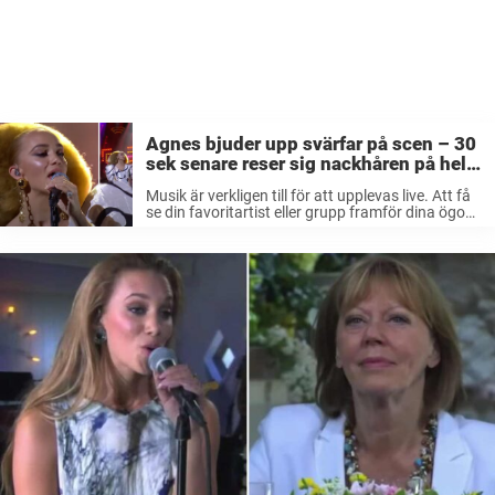
Agnes bjuder upp svärfar på scen – 30
sek senare reser sig nackhåren på hela
publiken
Musik är verkligen till för att upplevas live. Att få
se din favoritartist eller grupp framför dina ögon
som uppträder med de hits du älskar – är en
ovärderlig känsla. Men långt ifrån alla har ...