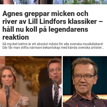
Agnes greppar micken och
river av Lill Lindfors klassiker –
håll nu koll på legendarens
reaktion
Så mycket bättre är ett absolut måste för alla svenska musikälskare!
Där får man stifta närmare bekantskap med kända svenska artister
och man får se dem tolka sina kollegors vackraste alster. I klippet
nedan kan ...