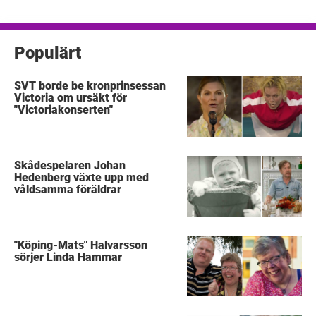
inlägg
Populärt
SVT borde be kronprinsessan
Victoria om ursäkt för
"Victoriakonserten"
Skådespelaren Johan
Hedenberg växte upp med
våldsamma föräldrar
"Köping-Mats" Halvarsson
sörjer Linda Hammar