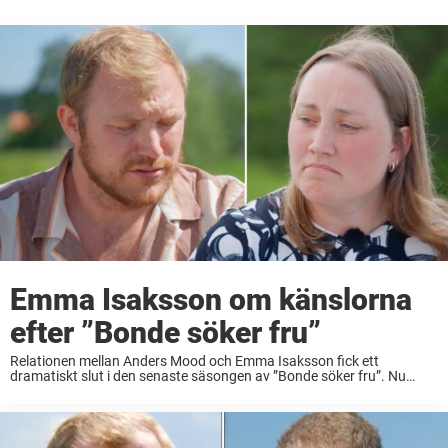
Emma Isaksson om känslorna
efter ”Bonde söker fru”
Relationen mellan Anders Mood och Emma Isaksson fick ett
dramatiskt slut i den senaste säsongen av ”Bonde söker fru”. Nu
bryter brevskrivaren Emma tystnaden om uppbrottet. Lyssna på
Rickard Olssons succépodd här: Den senaste säsongen ...