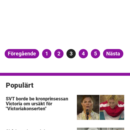
Sidnumrering
Föregående
Sida
1
Sida
2
Sida
3
Sida
4
Sida
5
Nästa
för
inlägg
Populärt
SVT borde be kronprinsessan
Victoria om ursäkt för
"Victoriakonserten"