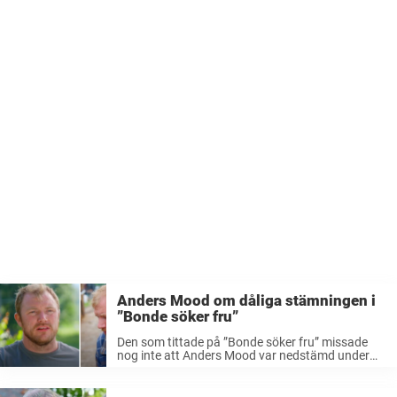
Anders Mood om dåliga stämningen i
”Bonde söker fru”
Den som tittade på ”Bonde söker fru” missade
nog inte att Anders Mood var nedstämd under
flera avsnitt. Nu berättar bonden för Nöjeslivet
vad det egentligen handlade om. När
mjölkbonden Anders Mood klev in i ...