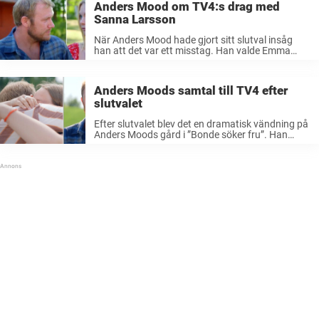
Anders Mood om TV4:s drag med
Sanna Larsson
När Anders Mood hade gjort sitt slutval insåg
han att det var ett misstag. Han valde Emma
Isaksson men insåg att han fortfarande hade
känslor för Sanna Larsson, som han skickade
hem först av brevskrivarna. ...
Anders Moods samtal till TV4 efter
slutvalet
Efter slutvalet blev det en dramatisk vändning på
Anders Moods gård i ”Bonde söker fru”. Han
valde satsa på brevskrivaren Emma Isaksson
men ångrade sedan sitt beslut. För Nöjeslivet
berättar han nu om krissamtalet till ...