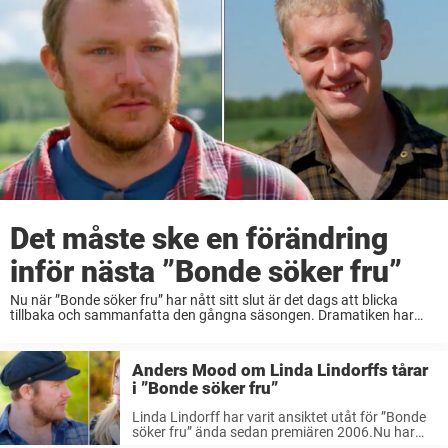
Det måste ske en förändring
inför nästa ”Bonde söker fru”
Nu när ”Bonde söker fru” har nått sitt slut är det dags att blicka
tillbaka och sammanfatta den gångna säsongen. Dramatiken har
varit allt annat än en besvikelse, inte minst tack vare Anders Moods
modiga ...
Anders Mood om Linda Lindorffs tårar
i ”Bonde söker fru”
Linda Lindorff har varit ansiktet utåt för ”Bonde
söker fru” ända sedan premiären 2006.Nu har
ännu en säsong passerat och nu berättar Anders