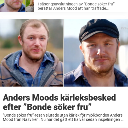
I säsongsavslutningen av ”Bonde söker fru”
berättar Anders Mood att han träffade
brevskrivaren Sanna Larsson efter programmet.
Hon tillbringade en vecka hos bonden innan de
bestämde sig för att gå skilda vägar. Nu berättar
Anders ...
Anders Moods kärleksbesked
efter ”Bonde söker fru”
”Bonde söker fru”-resan slutade utan kärlek för mjölkbonden Anders
Mood från Näsviken. Nu har det gått ett halvår sedan inspelningen av
”Bonde söker fru” och Anders berättar för Nöjeslivet om kärleken
idag. Lyssna på Rickard ...