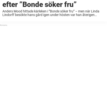
efter ”Bonde söker fru”
Anders Mood hittade kärleken i ”Bonde söker fru” – men när Linda
Lindorff besökte hans gård igen under hösten var han återigen
singel. Nu berättar han för Nöjeslivet hur kärlekslivet ser ut månader
efter uppbrottet ...