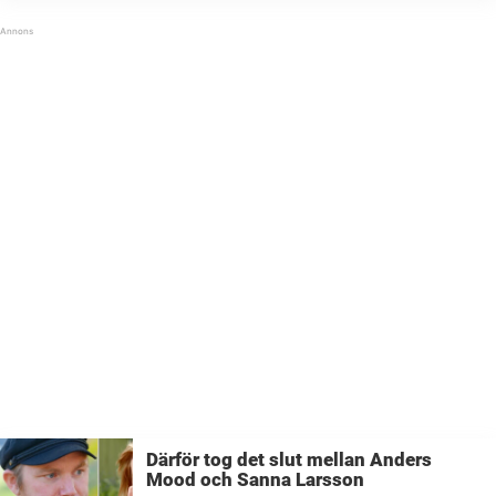
Mood, en av årets bönder, vad han egentligen
tycker om programledaren. Lyssna på Rickard ...
Därför tog det slut mellan Anders
Mood och Sanna Larsson