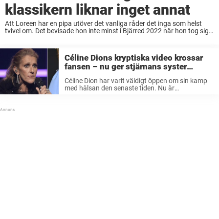
klassikern liknar inget annat
Att Loreen har en pipa utöver det vanliga råder det inga som helst
tvivel om. Det bevisade hon inte minst i Bjärred 2022 när hon tog sig
an Céline Dions ”It’s All Coming Back to ...
Céline Dions kryptiska video krossar
fansen – nu ger stjärnans syster
sorglig uppdatering
Céline Dion har varit väldigt öppen om sin kamp
med hälsan den senaste tiden. Nu är
sångerskans fans oroliga för hur hon mår.
Fortsätt läsa för att se vad som får fansen att tro
att ...