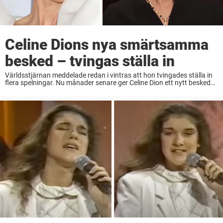
Celine Dions nya smärtsamma
besked – tvingas ställa in
Världsstjärnan meddelade redan i vintras att hon tvingades ställa in
flera spelningar. Nu månader senare ger Celine Dion ett nytt besked
efter långa tystnaden och bekräftar att hela den efterlängtade turnén
ställs in. ”Krossar mitt ...