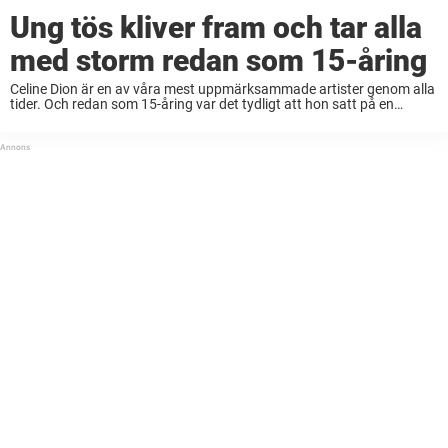
Ung tös kliver fram och tar alla
med storm redan som 15-åring
Celine Dion är en av våra mest uppmärksammade artister genom alla
tider. Och redan som 15-åring var det tydligt att hon satt på en
alldeles unik musikalisk begåvning. Celine Dion tog världen med
storm med ...