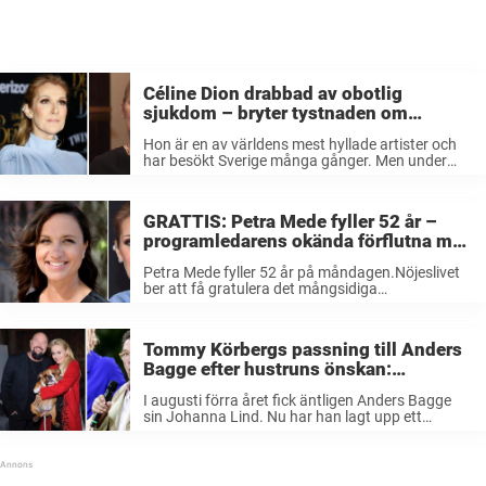
Céline Dion drabbad av obotlig
sjukdom – bryter tystnaden om
kampen för sitt liv: ”Det gör ont i mig”
Hon är en av världens mest hyllade artister och
har besökt Sverige många gånger. Men under
den senaste tiden har sångerskan Céline Dion
tvingat ställa in sin turné på grund av sin hälsa.
Nu för ...
GRATTIS: Petra Mede fyller 52 år –
programledarens okända förflutna med
Céline Dion
Petra Mede fyller 52 år på måndagen.Nöjeslivet
ber att få gratulera det mångsidiga
programledarproffset och blickar tillbaka på
hennes magiska karriär. Ståuppkomiker,
programledare, författare – och tidigare
Tommy Körbergs passning till Anders
dansare. Petra Mede är en mångsidig tv-
Bagge efter hustruns önskan:
personlighet som ...
”Kommer hon ihåg mig?”
I augusti förra året fick äntligen Anders Bagge
sin Johanna Lind. Nu har han lagt upp ett
videoklipp från bröllopet där han berättar om en
hemlig önskan som Tommy Körberg svarar på.
”Kommer hon ihåg ...