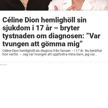
Céline Dion hemlighöll sin
sjukdom i 17 år – bryter
tystnaden om diagnosen: ”Var
tvungen att gömma mig”
Céline Dion hemlighöll sin diagnos från fansen – i 17 år. Nu berättar
hon varför. – Jag var tvungen att uppfostra mina barn, jag var
tvungen att gömma mig, säger hon i en ny intervju ...