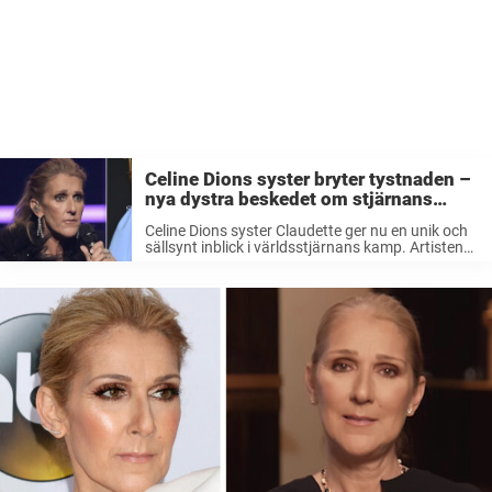
Celine Dions syster bryter tystnaden –
nya dystra beskedet om stjärnans
kamp
Celine Dions syster Claudette ger nu en unik och
sällsynt inblick i världsstjärnans kamp. Artisten
tvingades ställa in hela sin turné efter
sjukdomsbeskedet. Fansen har inte hört mycket
om en av världens mest kända sångerskor, ...