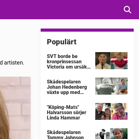
Populärt
SVT borde be
kronprinsessan
d artisten.
Victoria om ursäkt
för
"Victoriakonserten"
Skådespelaren
Johan Hedenberg
växte upp med
våldsamma
föräldrar
"Köping-Mats"
Halvarsson sörjer
Linda Hammar
Skådespelaren
Tommy Johnson