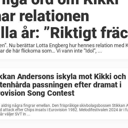
ar relationen
lla år: ”Riktigt frä
len”. Nu berättar Lotta Engberg hur hennes relation med K
 de här flickorna som… Vi vann inte ”Idol”, ...
kkan Andersons iskyla mot Kikki och
tenhårda passningen efter dramat i
ovision Song Contest
 aldrig några fingrar emellan. Den frispråkige skivbolagsbossen Stikkan 
ård attack efter Chips insats i Eurovision 1982. Melodifestivalen 2024 är i f
år väljer SVT in ...