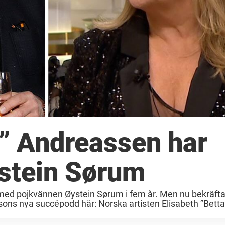
n” Andreassen har
ystein Sørum
med pojkvännen Øystein Sørum i fem år. Men nu bekräftar
ssons nya succépodd här: Norska artisten Elisabeth ”Betta