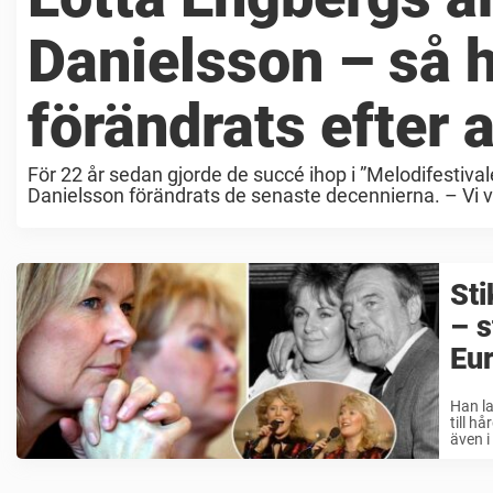
Danielsson – så h
förändrats efter a
För 22 år sedan gjorde de succé ihop i ”Melodifestiva
Danielsson förändrats de senaste decennierna. – Vi var
Sti
– s
Eur
Han la
till h
även i 