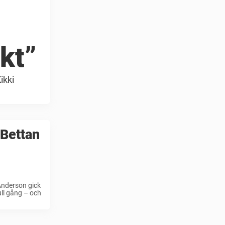
ckt”
ikki
 Bettan
Anderson gick
ull gång – och