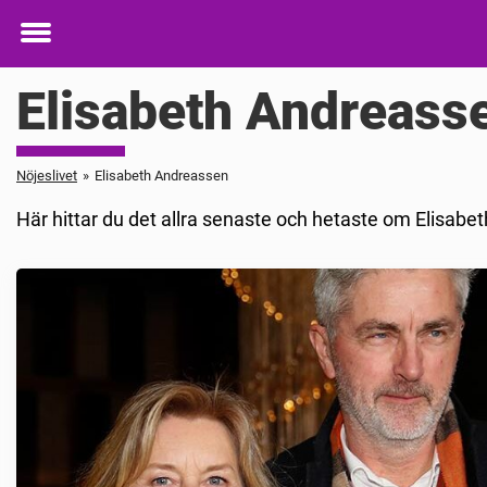
Toggle
menu
Elisabeth Andreass
Nöjeslivet
»
Elisabeth Andreassen
Här hittar du det allra senaste och hetaste om Elisabet