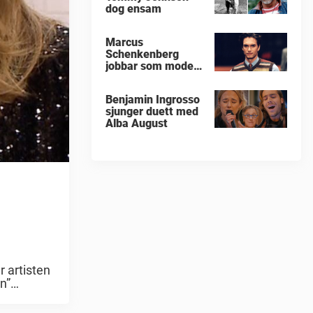
dog ensam
Marcus
Schenkenberg
jobbar som modell
och är pappa i dag
Benjamin Ingrosso
sjunger duett med
Alba August
 artisten
n”