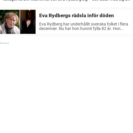
sina bästa minnen. Birgitta Andersson har gått ur tiden. Svensk
filmhistorias kanske största ...
Eva Rydbergs rädsla inför döden
Eva Rydberg har underhållit svenska folket i flera
decennier. Nu har hon hunnit fylla 82 år. Hon
räds inte döden, men om hon får bestämma har
hon åtminstone en önskan när dagen är
kommen. Eva ...