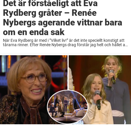
Det är förståeligt att Eva
Rydberg gråter – Renée
Nybergs agerande vittnar bara
om en enda sak
När Eva Rydberg är med i ”Vilket liv!” är det inte speciellt konstigt att
tårarna rinner. Efter Renée Nybergs drag förstår jag helt och hållet att
gråten blir svår att hejda. Det här är en ...