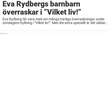
Eva Rydbergs barnbarn
överraskar i ”Vilket liv!”
Eva Rydberg får vara med om många härliga överraskningar under
söndagens hyllning i ”Vilket liv!”. Men lite extra speciellt är det såklart
att se barnen och barnbarnens fina framträdande. Det är få personer
som underhållit ...