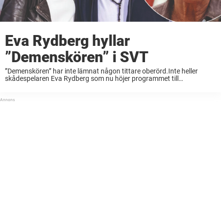
Eva Rydberg hyllar
”Demenskören” i SVT
”Demenskören” har inte lämnat någon tittare oberörd.Inte heller
skådespelaren Eva Rydberg som nu höjer programmet till
skyarna.”Ett program som gick rakt in i hjärtat”, skriver hon på
Instagram. ”Demenskören” har nått sitt slut för denna ...