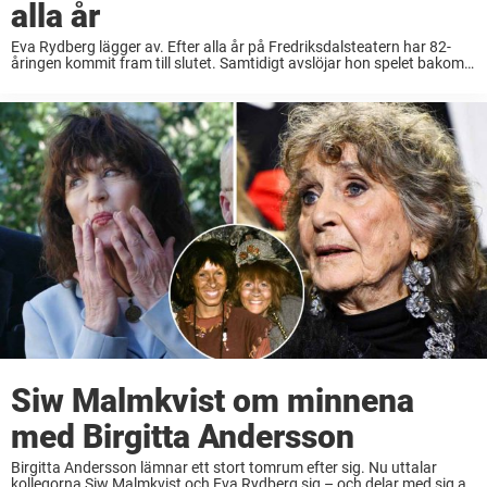
alla år
Eva Rydberg lägger av. Efter alla år på Fredriksdalsteatern har 82-
åringen kommit fram till slutet. Samtidigt avslöjar hon spelet bakom
kulisserna – när hon var med och tillsatte Claes Malmberg som
ersättare. – Han har ...
Siw Malmkvist om minnena
med Birgitta Andersson
Birgitta Andersson lämnar ett stort tomrum efter sig. Nu uttalar
kollegorna Siw Malmkvist och Eva Rydberg sig – och delar med sig av