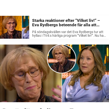
Starka reaktioner efter ”Vilket liv!” –
Eva Rydbergs beteende får alla att
säga samma sak: ”Hon är ju så…”
På söndagskvällen var det Eva Rydbergs tur att
hyllas i TV4:s härliga program ”Vilket liv!”. Nu har
tittarna sagt sitt om vad de tyckte om
programmet. Eva Rydberg, 81, är en av våra
stora svenska ...