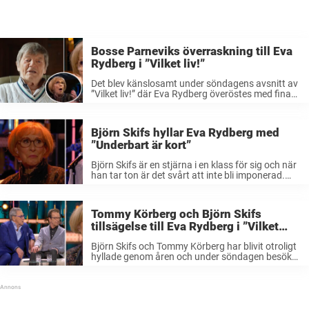
Bosse Parneviks överraskning till Eva
Rydberg i ”Vilket liv!”
Det blev känslosamt under söndagens avsnitt av
”Vilket liv!” där Eva Rydberg överöstes med fina
överraskningar. Inte minst blev hon berörd av
Bosse Parneviks speciella gest, som gjorde
tårarna svåra att hålla tillbaka. Eva Rydberg ...
Björn Skifs hyllar Eva Rydberg med
”Underbart är kort”
Björn Skifs är en stjärna i en klass för sig och när
han tar ton är det svårt att inte bli imponerad.
Under söndagen bjuder han på ett
utomordentligt framträdande i ”Vilket liv!” för att
...
Tommy Körberg och Björn Skifs
tillsägelse till Eva Rydberg i ”Vilket
liv!”
Björn Skifs och Tommy Körberg har blivit otroligt
hyllade genom åren och under söndagen besöker
de ”Vilket liv!” för att själva vara med och hylla
Eva Rydberg. Då passar de på att ge henne en ...