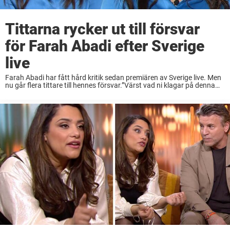
Tittarna rycker ut till försvar
för Farah Abadi efter Sverige
live
Farah Abadi har fått hård kritik sedan premiären av Sverige live. Men
nu går flera tittare till hennes försvar.”Värst vad ni klagar på denna
energiska unga programledare.”, skriver en person i en Facebook-
grupp om Sverige ...