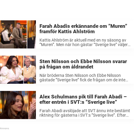
Farah Abadis erkännande om ”Muren”
framför Kattis Ahlström
Kattis Ahlström är aktuell med en ny säsong av
”Muren”. Men när hon gästar ”Sverige live” väljer
Farah Abadi att säga vad hon egentligen tycker
om frågesportprogrammet. Det populära
programmet ”Muren” återvänder till tv-rutan
Sten Nilsson och Ebbe Nilsson svarar
fredagen ...
på frågan om åldrandet
När bröderna Sten Nilsson och Ebbe Nilsson
gästade ”Sverige live” fick de frågan om de inte
ska lägga ner karriären snart. Det fick bröderna
att reagera starkt. – Varför skulle vi sluta?, säger
Ebbe Nilsson ...
Alex Schulmans pik till Farah Abadi –
efter entrén i SVT:s ”Sverige live”
Farah Abadi avslöjade att SVT ännu inte bestämt
riktning för gästerna i SVT:s ”Sverige live”. Efter
entrén i programmet skickar författaren Alex
Schulman en pik till produktionen.– Man känner
sig väldigt dum, säger han i ...