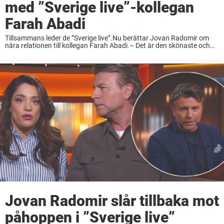
med ”Sverige live”-kollegan
Farah Abadi
Tillsammans leder de ”Sverige live”.Nu berättar Jovan Radomir om
nära relationen till kollegan Farah Abadi.– Det är den skönaste och
roligaste person jag någonsin jobbat med, säger han till Aftonbladet.
SVT-profilen Jovan Radomir är ett ...
Jovan Radomir slår tillbaka mot
påhoppen i ”Sverige live”