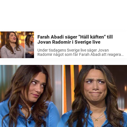
Farah Abadi säger ”Håll käften” till
Jovan Radomir i Sverige live
Under tisdagens Sverige live säger Jovan
Radomir något som får Farah Abadi att reagera.
Hon vänder sig mot kollegan och säger ”Håll
käften” framför gästerna. I januari
lanserade SVT:s sin nya satsning ”Sverige live” –
ett direktsänt ...