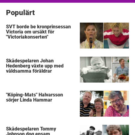
Populärt
SVT borde be kronprinsessan
Victoria om ursäkt för
"Victoriakonserten"
Skådespelaren Johan
Hedenberg växte upp med
våldsamma föräldrar
"Köping-Mats" Halvarsson
sörjer Linda Hammar
Skådespelaren Tommy
Johnson dog ensam