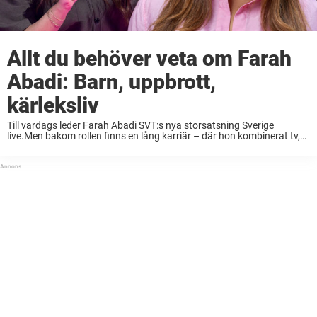
Allt du behöver veta om Farah
Abadi: Barn, uppbrott,
kärleksliv
Till vardags leder Farah Abadi SVT:s nya storsatsning Sverige
live.Men bakom rollen finns en lång karriär – där hon kombinerat tv,
radio och familjeliv.Här är allt du behöver veta om SVT-profilen. Farah
Abadi är en svensk ...