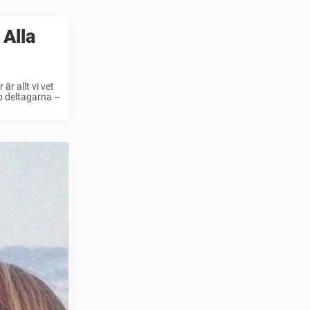
 Alla
r allt vi vet
p deltagarna –