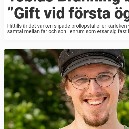
”Gift vid första 
Hittills är det varken slipade bröllopstal eller kärleken 
samtal mellan far och son i enrum som etsar sig fast h