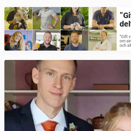
”Gi
del
”Gift 
om sin
och all