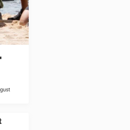
r
Agust
t