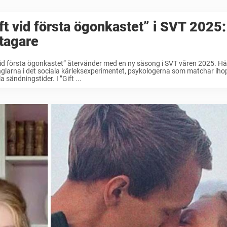
ft vid första ögonkastet” i SVT 2025:
tagare
vid första ögonkastet” återvänder med en ny säsong i SVT våren 2025. Här ä
glarna i det sociala kärleksexperimentet, psykologerna som matchar iho
a sändningstider. I ”Gift ...