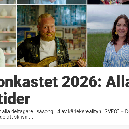
gonkastet 2026: All
tider
är alla deltagare i säsong 14 av kärleksrealityn ”GVFÖ”.– 
 att skriva ...