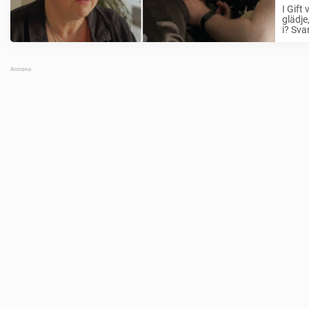
I Gift
glädje
i? Svar