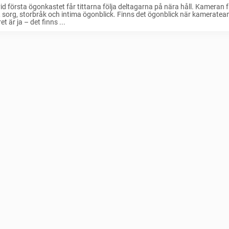
 vid första ögonkastet får tittarna följa deltagarna på nära håll. Kameran
, sorg, storbråk och intima ögonblick. Finns det ögonblick när kameratea
et är ja – det finns ...