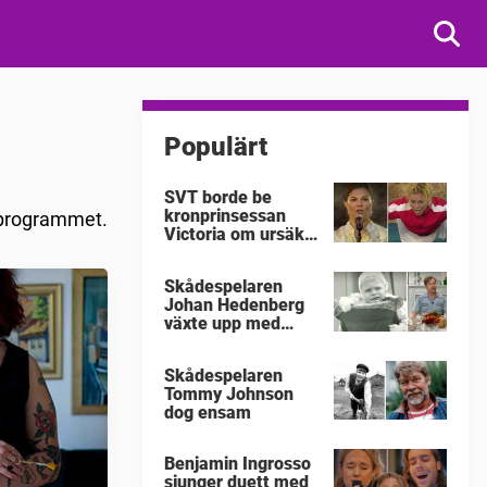
Populärt
SVT borde be
kronprinsessan
V-programmet.
Victoria om ursäkt
för
"Victoriakonserten"
Skådespelaren
Johan Hedenberg
växte upp med
våldsamma
föräldrar
Skådespelaren
Tommy Johnson
dog ensam
Benjamin Ingrosso
sjunger duett med