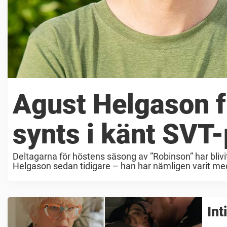
Agust Helgason f
synts i känt SVT
Deltagarna för höstens säsong av ”Robinson” har bliv
Helgason sedan tidigare – han har nämligen varit med i
Int