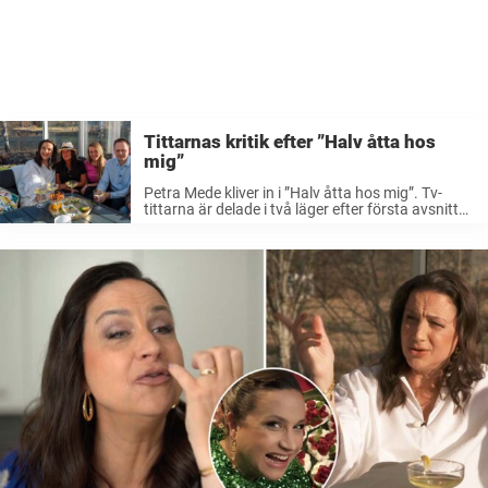
Tittarnas kritik efter ”Halv åtta hos
mig”
Petra Mede kliver in i ”Halv åtta hos mig”. Tv-
tittarna är delade i två läger efter första avsnitten
av TV4-klassikern. TV4:s klassiker ”Halv åtta hos
mig” är tillbaka i rutan. För 27:e säsongen bjuds
tv-tittarna nu ...