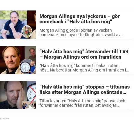
Morgan Allings nya lyckorus – gör
comeback i ”Halv åtta hos mig”
Morgan Alling gjorde i början av veckan
comeback med nya efterlängtade avsnitt av
”Halv åtta hos mig” i TV4. Här är städerna som
programmet besöker. Halv åtta hos mig är
programmet där fyra stycken för ...
”Halv åtta hos mig” återvänder till TV4
– Morgan Allings ord om framtiden
”Halv åtta hos mig” kommer tillbaka i rutan i
höst. Nu berättar Morgan Alling om framtiden i
tittarsuccén – och öppnar för att fortsätta leda
programmet. – Jag tycker det är ett väldigt,
väldigt roligt ...
”Halv åtta hos mig” stoppas – tittarnas
ilska efter Morgan Allings oväntade
besked: ”Skandal”
Tittarfavoriten ”Halv åtta hos mig” pausas och
försvinner därmed från rutan.Det avslöjar
programledaren Morgan Alling – och nu reagerar
tittarna starkt på beskedet.Samtidigt bekräftar
TV4 att programmet kommer tillbaka.– Det finns
inga planer på att ...