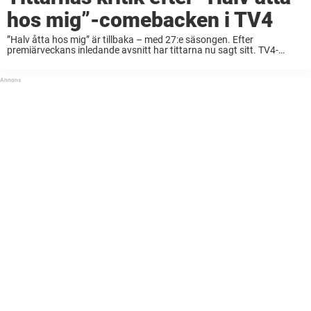
hos mig”-comebacken i TV4
”Halv åtta hos mig” är tillbaka – med 27:e säsongen. Efter
premiärveckans inledande avsnitt har tittarna nu sagt sitt. TV4-
klassikern ”Halv åtta hos mig” är tillbaka i rutan. För 27:e säsongen i
ordningen bjuds tv-tittarna ...