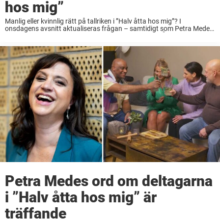
hos mig”
Manlig eller kvinnlig rätt på tallriken i ”Halv åtta hos mig”? I
onsdagens avsnitt aktualiseras frågan – samtidigt som Petra Mede
ifrågasätter beskrivningen. Detta är en kommentar. Åsikterna är
skribentens egna. Vad är egentligen manligt ...
Petra Medes ord om deltagarna
i ”Halv åtta hos mig” är
träffande