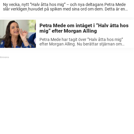
Ny vecka, nytt ”Halv åtta hos mig” – och nya deltagare.Petra Mede
slår verkligen huvudet på spiken med sina ord om dem. Detta är en
kommentar. Åsikterna är skribentens egna. TV4:s långkörare ”Halv
åtta hos ...
Petra Mede om intåget i ”Halv åtta hos
mig” efter Morgan Alling
Petra Mede har tagit över ”Halv åtta hos mig”
efter Morgan Alling. Nu berättar stjärnan om
TV4-inspelningarna. – Man får ta om en harkling,
säger hon till Nöjeslivet. Petra Mede är ny
programledare för TV4-klassikern ...