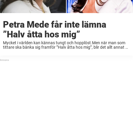
Petra Mede får inte lämna
”Halv åtta hos mig”
Mycket i världen kan kännas tungt och hopplöst.Men när man som
tittare ska bänka sig framför ”Halv åtta hos mig”, blir det allt annat än
dramatiskt.Petra Mede förtjänar att hyllas till skyarna för det hon ...