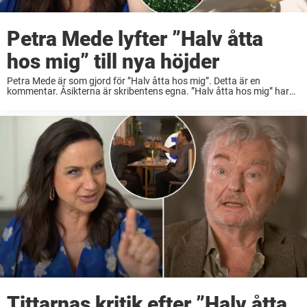
Petra Mede lyfter ”Halv åtta
hos mig” till nya höjder
Petra Mede är som gjord för ”Halv åtta hos mig”. Detta är en
kommentar. Åsikterna är skribentens egna. ”Halv åtta hos mig” har
blivit något av en institution hos TV4. Matlagningsklassikern är just
nu inne ...
Tittarnas kritik efter ”Halv åtta