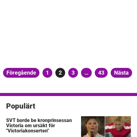
Sidnumrering
Föregående
Sida
1
Sida
2
Sida
3
…
Sida
43
Nästa
för
inlägg
Populärt
SVT borde be kronprinsessan
Victoria om ursäkt för
"Victoriakonserten"