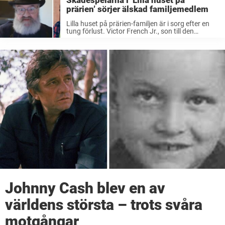
Skådespelarna i ’Lilla huset på
prärien’ sörjer älskad familjemedlem
Lilla huset på prärien-familjen är i sorg efter en
tung förlust. Victor French Jr., son till den
folkkäre skådespelaren Victor French – som
spelade Mr. Edwards – har gått bort. Det
tragiska beskedet delades i ett avsnitt ...
Johnny Cash blev en av
världens största – trots svåra
motgångar