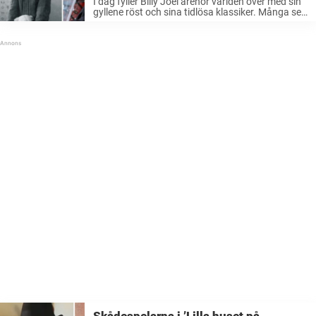
I dag fyller Billy Joel arenor världen över med sin
gyllene röst och sina tidlösa klassiker. Många ser
honom som en av vår tids främsta
låtskrivare.Men uppväxten var långt ifrån
idyllisk.Nyligen har musikikonen berättat öppet
om sin ...