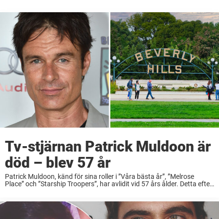
Tv-stjärnan Patrick Muldoon är
död – blev 57 år
Patrick Muldoon, känd för sina roller i ”Våra bästa år”, ”Melrose
Place” och ”Starship Troopers”, har avlidit vid 57 års ålder. Detta efter
att ha drabbats av en hjärtattack, enligt uppgifter. Enligt TMZ avled
Patrick ...