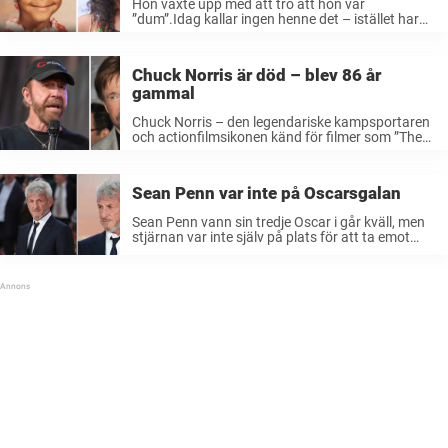
Hon växte upp med att tro att hon var
”dum”.Idag kallar ingen henne det – istället har
hon utsetts till en av de 100 mest inflytelserika
personerna i världen och en av de mäktigaste
personerna ...
Chuck Norris är död – blev 86 år
gammal
Chuck Norris – den legendariske kampsportaren
och actionfilmsikonen känd för filmer som ”The
Delta Force” och ”Missing in Action” – har dött.
Skådespelaren blev 86 år gammal. Under
fredagen bekräftade Chuck Norris familj att
Sean Penn var inte på Oscarsgalan
skådespelaren somnat in under
torsdagsmorgonen på ...
Sean Penn vann sin tredje Oscar i går kväll, men
stjärnan var inte själv på plats för att ta emot
priset. Sean Penn, 65, vann sin tredje Oscar för
sin roll i Paul Thomas Andersons ...