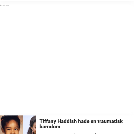
någonsin.Men långt före berömmelsen, pengarna, ...
Tiffany Haddish hade en traumatisk
barndom