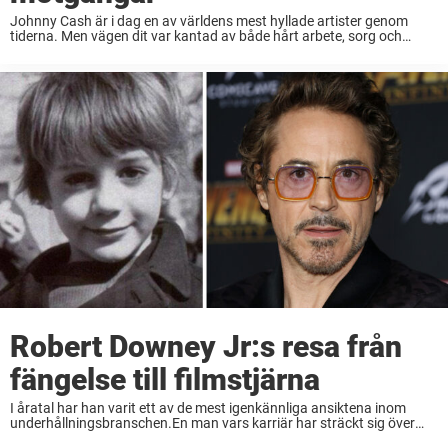
Johnny Cash är i dag en av världens mest hyllade artister genom
tiderna. Men vägen dit var kantad av både hårt arbete, sorg och
motgångar. Han föddes den 26 februari 1932 i Kingsland, Arkansas,
och växte ...
Robert Downey Jr:s resa från
fängelse till filmstjärna
I åratal har han varit ett av de mest igenkännliga ansiktena inom
underhållningsbranschen.En man vars karriär har sträckt sig över
årtionden, genrer och synts i några av de största storfilmerna