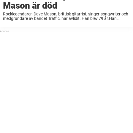
Mason är död
Rocklegendaren Dave Mason, brittisk gitarrist, singer-songwriter och
medgrundare av bandet Traffic, har avlidit. Han blev 79 år.Han
lämnar efter sig ett arv som var med och formade soundet inom
klassisk rock. En talesperson för familjen ...