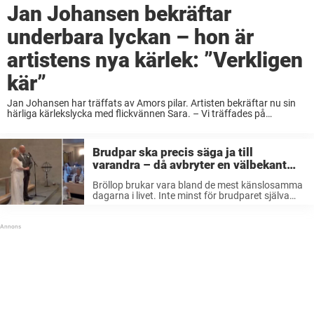
Jan Johansen bekräftar
underbara lyckan – hon är
artistens nya kärlek: ”Verkligen
kär”
Jan Johansen har träffats av Amors pilar. Artisten bekräftar nu sin
härliga kärlekslycka med flickvännen Sara. – Vi träffades på
midsommarafton för ett år sedan och vi har setts sedan dess, säger
han till Aftonbladet. ...
Brudpar ska precis säga ja till
varandra – då avbryter en välbekant
stämma vigseln
Bröllop brukar vara bland de mest känslosamma
dagarna i livet. Inte minst för brudparet själva
såklart. Men för brudparets närmaste, familj och
vänner är det också en tårdrypande dag. Att se
två människor man älskar ...