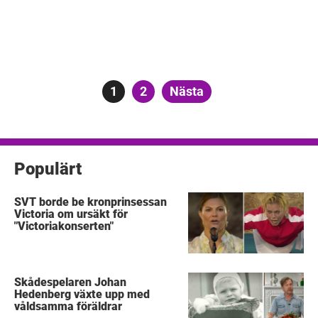
Sidnumrering
Sida
1
Sida
2
Nästa
för
inlägg
Populärt
SVT borde be kronprinsessan
Victoria om ursäkt för
"Victoriakonserten"
Skådespelaren Johan
Hedenberg växte upp med
våldsamma föräldrar