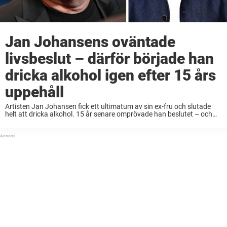
Jan Johansens oväntade
livsbeslut – därför började han
dricka alkohol igen efter 15 års
uppehåll
Artisten Jan Johansen fick ett ultimatum av sin ex-fru och slutade
helt att dricka alkohol. 15 år senare omprövade han beslutet – och
ändrade sig. – Jag är vuxen och gör vad jag vill och ...