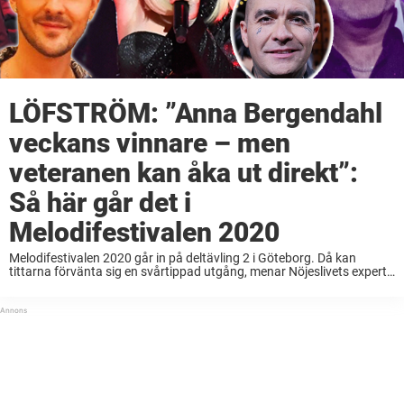
LÖFSTRÖM: ”Anna Bergendahl
veckans vinnare – men
veteranen kan åka ut direkt”:
Så här går det i
Melodifestivalen 2020
Melodifestivalen 2020 går in på deltävling 2 i Göteborg. Då kan
tittarna förvänta sig en svårtippad utgång, menar Nöjeslivets expert,
”Schlagervännerna”-profilen Emil Löfström. Som delar ut högsta
betyg till en av artisterna i startfältet… Flera ...