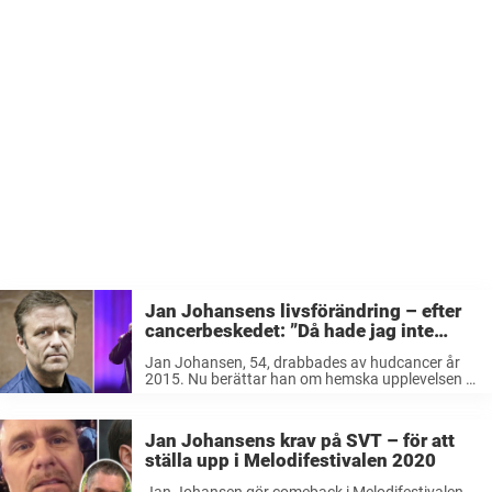
Jan Johansens livsförändring – efter
cancerbeskedet: ”Då hade jag inte
suttit här i dag”
Jan Johansen, 54, drabbades av hudcancer år
2015. Nu berättar han om hemska upplevelsen –
och skickar samtidigt en viktig uppmaning till alla
tv-tittare inför Melodifestivalen 2020. – Vi är alla i
riskzonen, säger Johansen ...
Jan Johansens krav på SVT – för att
ställa upp i Melodifestivalen 2020
Jan Johansen gör comeback i Melodifestivalen