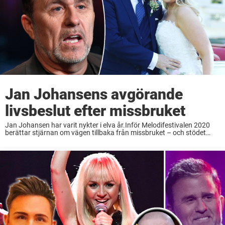
Jan Johansens avgörande
livsbeslut efter missbruket
Jan Johansen har varit nykter i elva år.Inför Melodifestivalen 2020
berättar stjärnan om vägen tillbaka från missbruket – och stödet
från kärleken. – Det hjälper jättemycket att folk går ut och pratar om
detta, säger ...