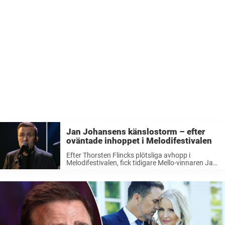
Jan Johansens känslostorm – efter
oväntade inhoppet i Melodifestivalen
Efter Thorsten Flincks plötsliga avhopp i
Melodifestivalen, fick tidigare Mello-vinnaren Jan
Johansen oväntat hoppa in i tävlingen. Men
under andra deltävlingen visade han upp sin
version av ”Miraklernas tid”. Med bara några få
dagar av ...