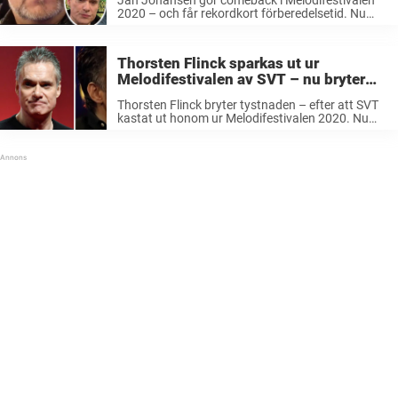
2020 – och får rekordkort förberedelsetid. Nu
avslöjar schlagerstjärnan sitt hårda krav på SVT.
– Det är inte många som kan kliva in med så kort
varsel, och som ...
Thorsten Flinck sparkas ut ur
Melodifestivalen av SVT – nu bryter
han tystnaden
Thorsten Flinck bryter tystnaden – efter att SVT
kastat ut honom ur Melodifestivalen 2020. Nu
ersätts han av artisten Jan Johansen i lördagens
deltävling i Göteborg. – Jag gjorde inte något
som jag ångrar, säger ...