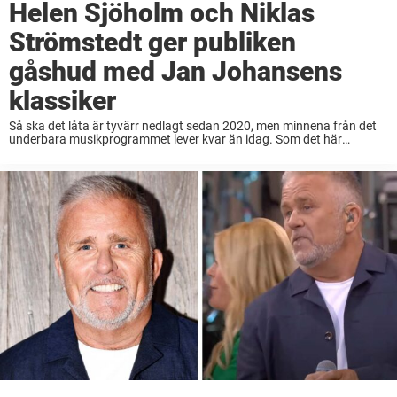
Helen Sjöholm och Niklas
Strömstedt ger publiken
gåshud med Jan Johansens
klassiker
Så ska det låta är tyvärr nedlagt sedan 2020, men minnena från det
underbara musikprogrammet lever kvar än idag. Som det här
inslaget, där Helen Sjöholm och Niklas Strömstedt tar sig an Jan
Johansens klassiker ...