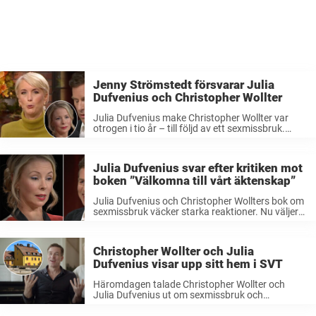
Jenny Strömstedt försvarar Julia
Dufvenius och Christopher Wollter
Julia Dufvenius make Christopher Wollter var
otrogen i tio år – till följd av ett sexmissbruk.
Stjärnornas berättelse har väckt massor av
reaktioner. Nu tar TV4-programledaren Jenny
Strömstedt bladet från munnen. Skådespelaren
Julia Dufvenius svar efter kritiken mot
Christopher Wollter var ...
boken ”Välkomna till vårt äktenskap”
Julia Dufvenius och Christopher Wollters bok om
sexmissbruk väcker starka reaktioner. Nu väljer
Julia att svara på kritiken. Christopher Wollter
var otrogen mot sin hustru Julia Dufvenius – i ett
decennium. Nu har paret skrivit ...
Christopher Wollter och Julia
Dufvenius visar upp sitt hem i SVT
Häromdagen talade Christopher Wollter och
Julia Dufvenius ut om sexmissbruk och
otrohetsaffären.Nu får tv-tittarna också titta in
hemma hos skådespelarparet – som är aktuella