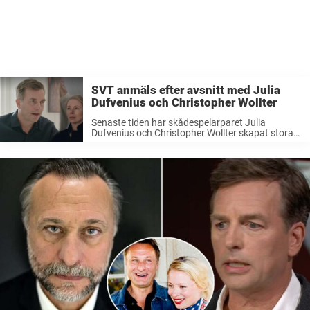
SVT anmäls efter avsnitt med Julia
Dufvenius och Christopher Wollter
Senaste tiden har skådespelarparet Julia
Dufvenius och Christopher Wollter skapat stora
rubriker.Efter att de delat med sig av
Christophers otroheter, medverkade paret i
tittarfavoriten ”Det sitter i väggarna”.Men efter
att de äkta makarna gjort uttalanden ...