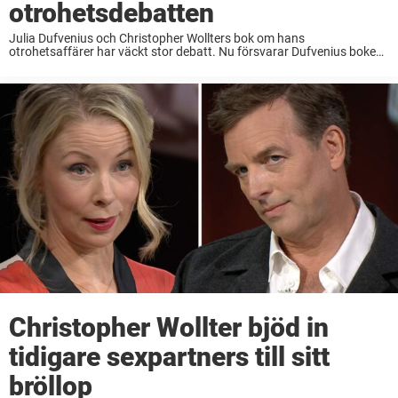
otrohetsdebatten
Julia Dufvenius och Christopher Wollters bok om hans
otrohetsaffärer har väckt stor debatt. Nu försvarar Dufvenius boken
– och kritiserar debatten som följt i dess spår.– Det har varit en
väldigt hård debatt som gjort ...
Christopher Wollter bjöd in
tidigare sexpartners till sitt
bröllop