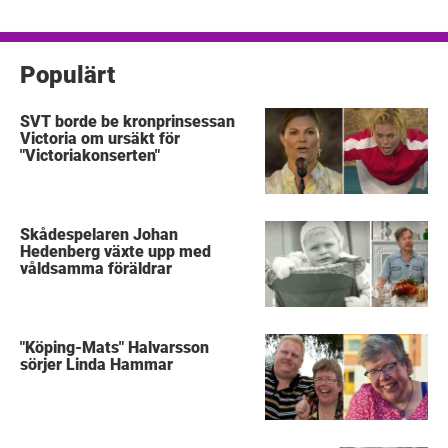
inlägg
Populärt
SVT borde be kronprinsessan
Victoria om ursäkt för
"Victoriakonserten"
Skådespelaren Johan
Hedenberg växte upp med
våldsamma föräldrar
"Köping-Mats" Halvarsson
sörjer Linda Hammar