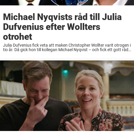
Michael Nyqvists råd till Julia
Dufvenius efter Wollters
otrohet
Julia Dufvenius fick veta att maken Christopher Wollter varit otrogen i
tio år. Då gick hon till kollegan Michael Nyqvist – och fick ett gott råd.
Som hon inte följde. Det berättar hon i boken ...