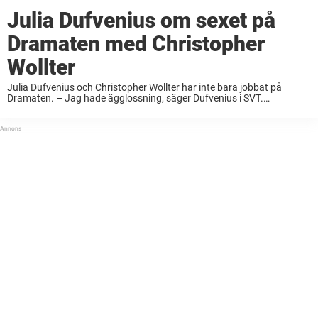
Julia Dufvenius om sexet på
Dramaten med Christopher
Wollter
Julia Dufvenius och Christopher Wollter har inte bara jobbat på
Dramaten. – Jag hade ägglossning, säger Dufvenius i SVT.
Christopher Wollter var otrogen mot hustrun Julia Dufvenius i tio års
tid. Detta till följd av ett sexmissbruk. ...