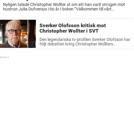
Nyligen talade Christopher Wollter ut om att han varit otrogen mot
hustrun Julia Dufvenius i tio år.I boken ”Välkommen till vårt
äktenskap” avslöjar han nu att tre av de som han legat med, även var
...
Sverker Olofsson kritisk mot
Christopher Wollter i SVT
Den legendariska tv-profilen Sverker Olofsson har
följt debatten kring Christopher Wollters
otroheter.Nu kan han inte hålla känslorna tillbaka
efter att paret dessutom fått medverka i ”Det
sitter i väggarna”.– Säkert uppriktiga känslor,
men samtidigt bra ...