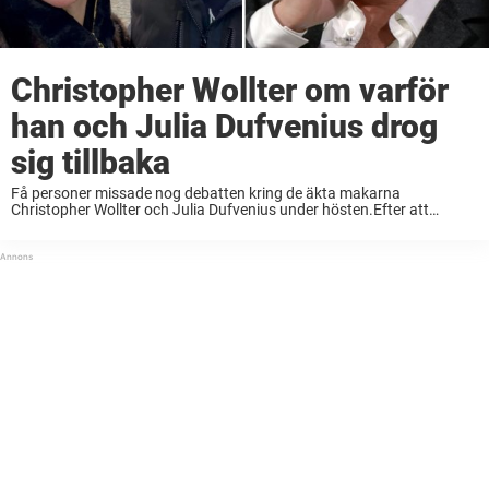
Christopher Wollter om varför
han och Julia Dufvenius drog
sig tillbaka
Få personer missade nog debatten kring de äkta makarna
Christopher Wollter och Julia Dufvenius under hösten.Efter att
Wollter berättat om sitt sexmissbruk figurerade äkta makarna flitigt
bland rubrikerna och på sociala medier.Men på senare tid ...