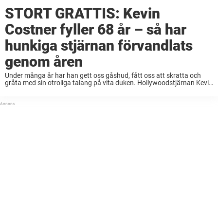
STORT GRATTIS: Kevin
Costner fyller 68 år – så har
hunkiga stjärnan förvandlats
genom åren
Under många år har han gett oss gåshud, fått oss att skratta och
gråta med sin otroliga talang på vita duken. Hollywoodstjärnan Kevin
Costner är en av världens mest älskade och populära skådespelare
och har ...