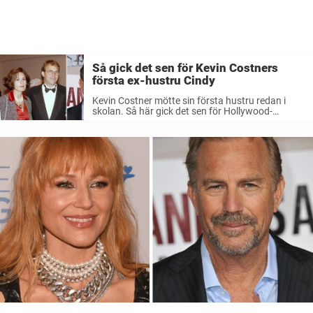
Så gick det sen för Kevin Costners
första ex-hustru Cindy
Kevin Costner mötte sin första hustru redan i
skolan. Så här gick det sen för Hollywood-
stjärnans första ex-fru. Kevin Costner är utan
tvekan en av Hollywoods största stjärnor. Ända
sen han fick sitt genombrott i ...