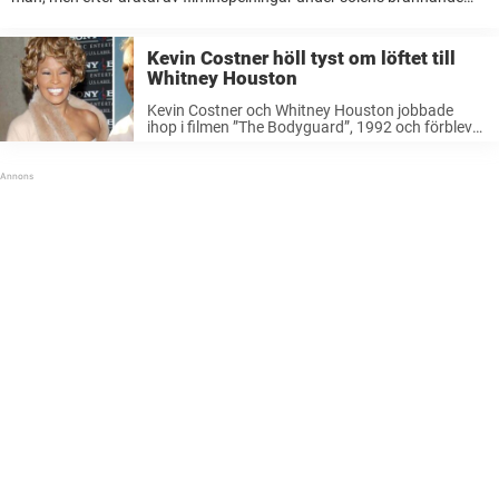
strålar börjar den åldrande cowboyen enligt källor se ut som en
”padda”. En läkare säger ...
Kevin Costner höll tyst om löftet till
Whitney Houston
Kevin Costner och Whitney Houston jobbade
ihop i filmen ”The Bodyguard”, 1992 och förblev
nära vänner i de följande två decennierna innan
hon dog 2012.Nästan 30 år efter att de
medverkade i filmen tillsammans, avslöjade ...