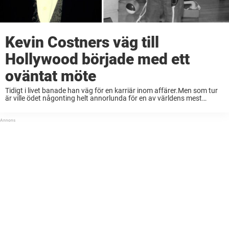
Kevin Costners väg till
Hollywood började med ett
oväntat möte
Tidigt i livet banade han väg för en karriär inom affärer.Men som tur
är ville ödet någonting helt annorlunda för en av världens mest
uppskattade och älskade skådespelare.Låt oss djupdyka i hur allting
började för ...