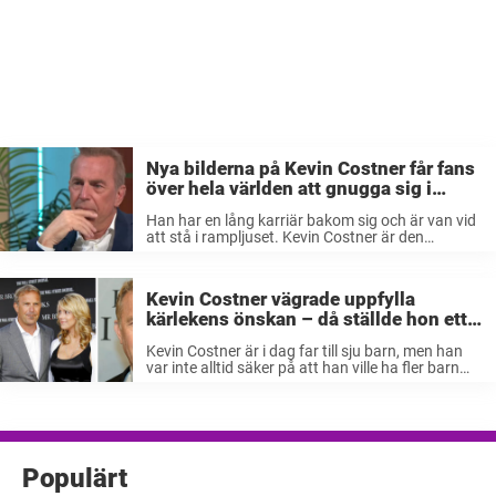
Nya bilderna på Kevin Costner får fans
över hela världen att gnugga sig i
ögonen: ”Herregud”
Han har en lång karriär bakom sig och är van vid
att stå i rampljuset. Kevin Costner är den
Oscarsbelönade Hollywoodstjärnan som blivit
känd för sina starka filmer, men också sin
charmiga personlighet och stora ...
Kevin Costner vägrade uppfylla
kärlekens önskan – då ställde hon ett
ultimatum som förändrade allt
Kevin Costner är i dag far till sju barn, men han
var inte alltid säker på att han ville ha fler barn
efter att ha fått tre med sin första fru. Kevin
Costner fick ett ...
Populärt