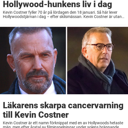
Hollywood-hunkens liv i dag
Kevin Costner fyller 70 år på lördagen den 18 januari. Så här lever
Hollywoodstjärnan i dag – efter skilsmässan. Kevin Costner är utan
tvekan en av Hollywoods största stjärnor. Han har vunnit två
Oscarsstatyetter (bästa ...
Läkarens skarpa cancervarning
till Kevin Costner
Kevin Costner är ett namn förknippat med en av Hollywoods hetaste
män, men efter åratal av filminspelningar under solens brännande