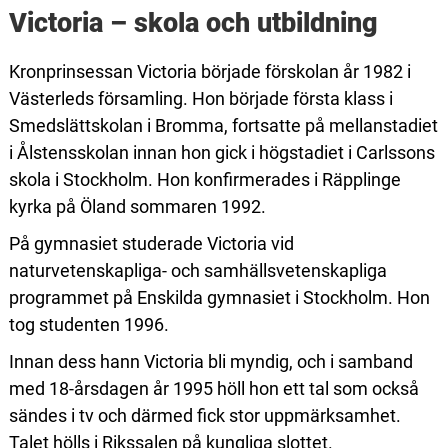
Victoria – skola och utbildning
Kronprinsessan Victoria började förskolan år 1982 i
Västerleds församling. Hon började första klass i
Smedslättskolan i Bromma, fortsatte på mellanstadiet
i Ålstensskolan innan hon gick i högstadiet i Carlssons
skola i Stockholm. Hon konfirmerades i Räpplinge
kyrka på Öland sommaren 1992.
På gymnasiet studerade Victoria vid
naturvetenskapliga- och samhälls­vetenskapliga
programmet på Enskilda gymnasiet i Stockholm. Hon
tog studenten 1996.
Innan dess hann Victoria bli myndig, och i samband
med 18-årsdagen år 1995 höll hon ett tal som också
sändes i tv och därmed fick stor uppmärksamhet.
Talet hölls i Rikssalen på kungliga slottet.