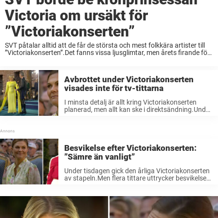
Victoria om ursäkt för
”Victoriakonserten”
SVT påtalar alltid att de får de största och mest folkkära artister till
”Victoriakonserten”.Det fanns vissa ljusglimtar, men årets firande för
kronprinsessan Victoria blev en lång gäspning.Kort efter sändning
har jag redan glömt bort vad ...
Avbrottet under Victoriakonserten
visades inte för tv-tittarna
I minsta detalj är allt kring Victoriakonserten
planerad, men allt kan ske i direktsändning.Under
slutet av sändningen hände det som inte fick
hända.– Det var en gitarrförstärkare som pajade,
avslöjar Stephan Rimér, arrangör för
Victoriadagarna, ...
Besvikelse efter Victoriakonserten:
”Sämre än vanligt”
Under tisdagen gick den årliga Victoriakonserten
av stapeln.Men flera tittare uttrycker besvikelse
över kvällens underhållning.”Keyyo är väl duktig,
men vilket tråkigt programinnehåll”, skriver en
person på Facebook. Kronprinsessan Victoria
föddes den 14 juli 1977, och ...