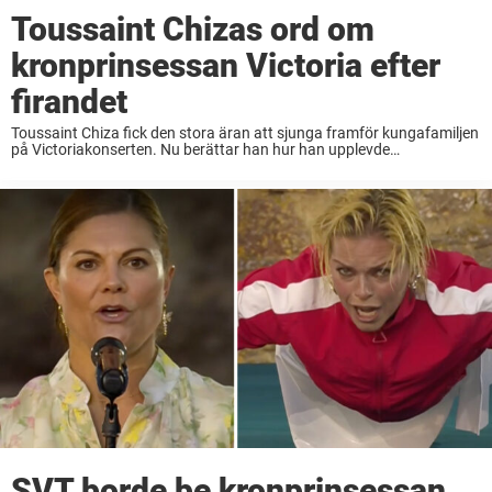
Toussaint Chizas ord om
kronprinsessan Victoria efter
firandet
Toussaint Chiza fick den stora äran att sjunga framför kungafamiljen
på Victoriakonserten. Nu berättar han hur han upplevde
kronprinsessan Victoria under kvällen. ”Hon såg ut att ha kul”, skriver
han på sin Instagram. Varje år ...
SVT borde be kronprinsessan