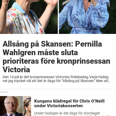
Allsång på Skansen: Pernilla
Wahlgren måste sluta
prioriteras före kronprinsessan
Victoria
Den 14 juli är det kronprinsessan Victorias födelsedag.Varje tisdag
vet jag mycket väl att det är dags för ”Allsång på Skansen”.Men att
Pernilla Wahlgren får den bästa tv-tiden på en stor kunglig dag, är
inte ...
Kungens klädregel för Chris O’Neill
under Victoriakonserten
Under tisdagen är det dags för storslaget