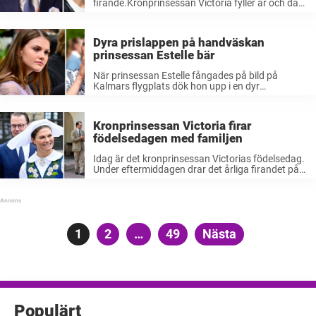
firande.Kronprinsessan Victoria fyller år och då
väntar sig pappa kungen att svärsonen Chris
O’Neill ska följa reglerna kring passande
klädsel.– Han skulle aldrig riskera att göra bort
Dyra prislappen på handväskan
varken ...
prinsessan Estelle bär
När prinsessan Estelle fångades på bild på
Kalmars flygplats dök hon upp i en dyr
handväska. Värdet ligger nämligen på hela 5000
kronor. Det råder inget tvivel om att
modeintresset är stort inom den svenska ...
Kronprinsessan Victoria firar
födelsedagen med familjen
Idag är det kronprinsessan Victorias födelsedag.
Under eftermiddagen drar det årliga firandet på
Sollidenscenen igång, men redan under
morgonen pågår ett helt annat firande med
familjen. Idag är det exakt 49 år sedan
kronprinsessan Victoria ...
Sidnumrering
Sida
1
Sida
2
…
Sida
49
Nästa
för
inlägg
Populärt