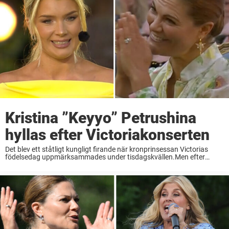
Kristina ”Keyyo” Petrushina
hyllas efter Victoriakonserten
Det blev ett ståtligt kungligt firande när kronprinsessan Victorias
födelsedag uppmärksammades under tisdagskvällen.Men efter
Victoriakonserten är programledaren Keyyo den överlägset största
stjärnan.”Keyyo är som ”klippt och skuren” som programledare!”,
skriver en tittare på redaktionens Facebooksida ...