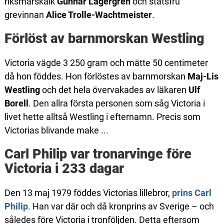
riksmarskalk
Gunnar Lagergren
och statsfru
grevinnan
Alice Trolle-Wachtmeister
.
Förlöst av barnmorskan Westling
Victoria vägde 3 250 gram och mätte 50 centimeter
då hon föddes. Hon förlöstes av barnmorskan
Maj-Lis
Westling
och det hela övervakades av läkaren
Ulf
Borell
. Den allra första personen som såg Victoria i
livet hette alltså Westling i efternamn. Precis som
Victorias blivande make ...
Carl Philip var tronarvinge före
Victoria i 233 dagar
Den 13 maj 1979 föddes Victorias lillebror,
prins Carl
Philip
. Han var där och då kronprins av Sverige – och
således före Victoria i tronföljden. Detta eftersom