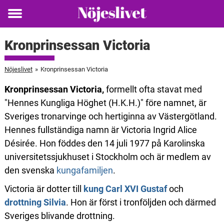
Toggle
menu
Kronprinsessan Victoria
Nöjeslivet
»
Kronprinsessan Victoria
Kronprinsessan Victoria,
formellt ofta stavat med
"Hennes Kungliga Höghet (H.K.H.)" före namnet, är
Sveriges tronarvinge och hertiginna av Västergötland.
Hennes fullständiga namn är Victoria Ingrid Alice
Désirée. Hon föddes den 14 juli 1977 på Karolinska
universitetssjukhuset i Stockholm och är medlem av
den svenska
kungafamiljen
.
Victoria är dotter till
kung Carl XVI Gustaf
och
drottning Silvia
. Hon är först i tronföljden och därmed
Sveriges blivande drottning.