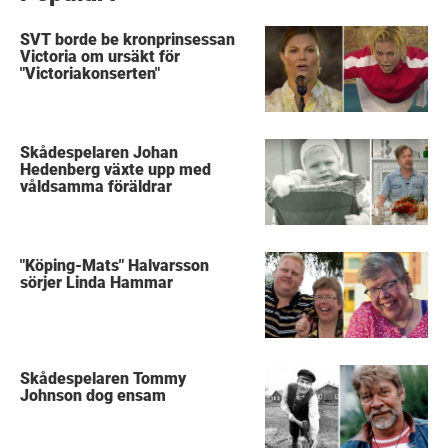
SVT borde be kronprinsessan
Victoria om ursäkt för
"Victoriakonserten"
Skådespelaren Johan
Hedenberg växte upp med
våldsamma föräldrar
"Köping-Mats" Halvarsson
sörjer Linda Hammar
Skådespelaren Tommy
Johnson dog ensam