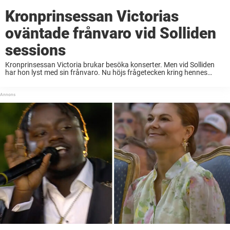
Kronprinsessan Victorias
oväntade frånvaro vid Solliden
sessions
Kronprinsessan Victoria brukar besöka konserter. Men vid Solliden
har hon lyst med sin frånvaro. Nu höjs frågetecken kring hennes
beslut. Det har närmast blivit en sommartradition i kvällstidningarna
genom årens lopp: bilderna på kungafamiljen som ...