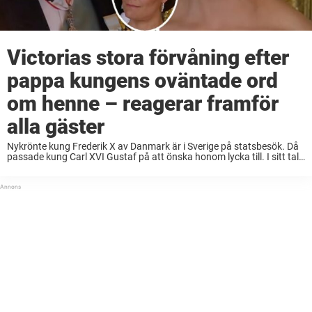
Victorias stora förvåning efter
pappa kungens oväntade ord
om henne – reagerar framför
alla gäster
Nykrönte kung Frederik X av Danmark är i Sverige på statsbesök. Då
passade kung Carl XVI Gustaf på att önska honom lycka till. I sitt tal
började han plötsligt att prata om Victoria och Frederiks ...