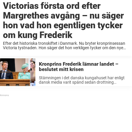
Victorias första ord efter
Margrethes avgång – nu säger
hon vad hon egentligen tycker
om kung Frederik
Efter det historiska tronskiftet i Danmark. Nu bryter kronprinsessan
Victoria tystnaden. Hon säger det hon verkligen tycker om den nye
danske kungen, Frederik X – efter drottning Margrethes avhopp.
Söndagen den 14 januari 2024 kommer ...
Kronprins Frederik lämnar landet –
beslutet mitt krisen
Stämningen i det danska kungahuset har enligt
dansk media varit spänd sedan drottning
Margrethe gick ut med att sonen prins Joachims
barn kommer att förlora sina kungliga titlar.
Medan flera i kungahuset uttalat sig om ...