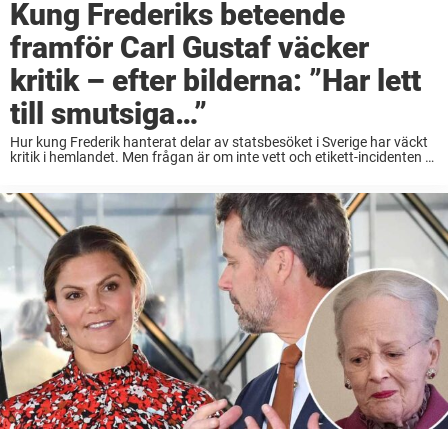
Kung Frederiks beteende
framför Carl Gustaf väcker
kritik – efter bilderna: ”Har lett
till smutsiga…”
Hur kung Frederik hanterat delar av statsbesöket i Sverige har väckt
kritik i hemlandet. Men frågan är om inte vett och etikett-incidenten är
överdriven? I dagarna två sker någonting historiskt i Stockholm.
Under måndagen och ...