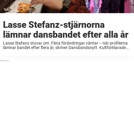
Lasse Stefanz-stjärnorna
lämnar dansbandet efter alla år
Lasse Stefanz stuvar om. Flera förändringar väntar – när profilerna
lämnar bandet efter flera år, skriver Dansbandsnytt. Kultförklarade
dansbandet Lasse Stefanz skakades om i fjol när gitarristen och
kapellmästaren Christer Ericsson drabbades av en hjärtinfarkt ...