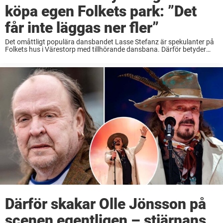
köpa egen Folkets park: ”Det
får inte läggas ner fler”
Det omåttligt populära dansbandet Lasse Stefanz är spekulanter på
Folkets hus i Värestorp med tillhörande dansbana. Därför betyder
platsen så mycket för bandet. Just nu ligger ett ganska ovanligt
objekt ute till försäljning. Det är ...
Därför skakar Olle Jönsson på
scenen egentligen – stjärnans