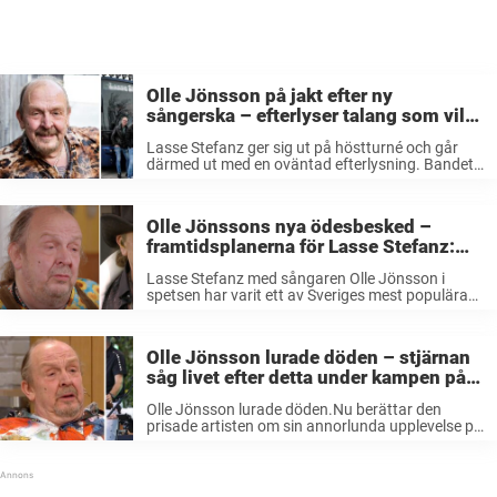
Olle Jönsson på jakt efter ny
sångerska – efterlyser talang som vill
ta ton med Lasse Stefanz:
Lasse Stefanz ger sig ut på höstturné och går
”Spännande”
därmed ut med en oväntad efterlysning. Bandet
söker nämligen en ny sångerska i varje hamn. Det
går inte att prata om svenska dansband utan att
nämna ...
Olle Jönssons nya ödesbesked –
framtidsplanerna för Lasse Stefanz:
”Om jag får välja…”
Lasse Stefanz med sångaren Olle Jönsson i
spetsen har varit ett av Sveriges mest populära
dansband i decennier. Nu berättar 67-årige Olle
om framtiden för bandet. Med 37 låtar som
hamnat på Svensktoppen och ett ...
Olle Jönsson lurade döden – stjärnan
såg livet efter detta under kampen på
sjukhus: ”Inte rädd för det”
Olle Jönsson lurade döden.Nu berättar den
prisade artisten om sin annorlunda upplevelse på
sjukhuset.– Jag tyckte bara det var grönt och
skönt liksom på något vis. Så jag är inte rädd för
det, säger Lasse ...