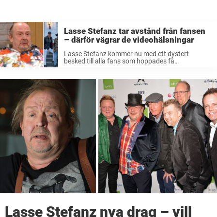
Lasse Stefanz tar avstånd från fansen
– därför vägrar de videohälsningar
Lasse Stefanz kommer nu med ett dystert
besked till alla fans som hoppades få
videohälsningar från dansbandet. Efter att ha
fått för många förfrågningar vänder bandet helt i
frågan. ”Det tar så otroligt mycket tid ...
Lasse Stefanz nya drag – vill