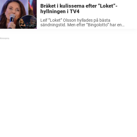
Bråket i kulisserna efter ”Loket”-
hyllningen i TV4
Leif ”Loket” Olsson hyllades på bästa
sändningstid. Men efter ”Bingolotto” har en
dansbandsschism blossat upp till ytan igen. –
Det är lite sorgligt att jag inte fick sjunga för
”Loket”, säger artisten Christina Lindberg till ...