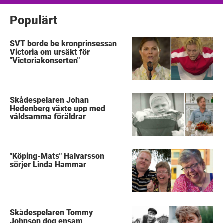
Populärt
SVT borde be kronprinsessan
Victoria om ursäkt för
"Victoriakonserten"
Skådespelaren Johan
Hedenberg växte upp med
våldsamma föräldrar
"Köping-Mats" Halvarsson
sörjer Linda Hammar
Skådespelaren Tommy
Johnson dog ensam