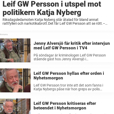
Leif GW Persson i utspel mot
politikern Katja Nyberg
Riksdagsledamoten Katja Nyberg står åtalad för bland annat
rattfylleri och narkotikabrott.Det får Leif GW Persson att se rött.–
Hon har höjt mitt blodtryck. Sånt här får inte ske, säger kriminologen i
”Nyhetsmorgon”. Riksdagsledamoten Katja Nyberg ...
Jenny Alversjö får kritik efter intervjun
med Leif GW Persson i TV4
På söndagar är kriminologen Leif GW Persson
stående gäst hos Jenny Alversjö i
Nyhetsmorgon. Men nu har tittarna tröttnat på
att de två ofta pratar i mun på varandra. För
många är det givet att ...
Leif GW Persson hyllas efter orden i
Nyhetsmorgon
Leif GW Persson tror inte att det som fanns i
Katja Nybergs påse när hon greps av polis
motsvarar åklagarens förväntningar. Nu hyllas
kriminologiprofessorn för sitt uttalande. ”När GW
pratar om brott och straff utan ...
Leif GW Persson kritiseras efter
beteendet i Nyhetsmorgon