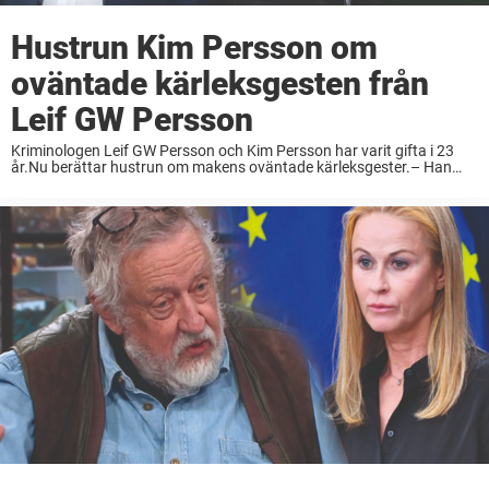
Hustrun Kim Persson om
oväntade kärleksgesten från
Leif GW Persson
Kriminologen Leif GW Persson och Kim Persson har varit gifta i 23
år.Nu berättar hustrun om makens oväntade kärleksgester.– Han
kan brista ut i kärlekssång, säger hon i en intervju med Femina. I 23 år
...