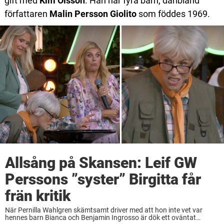
gift med
Kim Olsson
. Han har fyra barn, däribland
författaren
Malin Persson Giolito
som föddes 1969.
Allsång på Skansen: Leif GW
Perssons ”syster” Birgitta får
frän kritik
När Pernilla Wahlgren skämtsamt driver med att hon inte vet var
hennes barn Bianca och Benjamin Ingrosso är dök ett oväntat