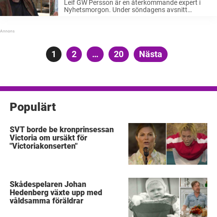
Leif GW Persson är en återkommande expert i
Nyhetsmorgon. Under söndagens avsnitt
medverkade han samtidigt som kocken Erik
Videgård. Nu kritiseras professorn för att
avbryta för mycket i programmet. Leif GW
Persson är en folkkär tv-profil ...
Sidnumrering
Sida
1
Sida
2
…
Sida
20
Nästa
för
inlägg
Populärt
SVT borde be kronprinsessan
Victoria om ursäkt för
"Victoriakonserten"
Skådespelaren Johan
Hedenberg växte upp med
våldsamma föräldrar