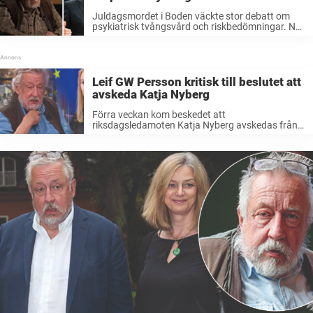
Juldagsmordet i Boden väckte stor debatt om
psykiatrisk tvångsvård och riskbedömningar. Nu
kritiserar Leif GW Persson politikernas utspel.
Den 23 december 2025 publicerade en 57-årig
trebarnsmamma en annons på Facebooks köp-
och säljsida Marketplace. Hon ...
Leif GW Persson kritisk till beslutet att
avskeda Katja Nyberg
Förra veckan kom beskedet att
riksdagsledamoten Katja Nyberg avskedas från
sin tjänst inom Polismyndigheten.Det innan
rättsprocessen mot henne är avslutad – något
som Leif GW Persson ställer sig kritisk till.– Här
har man tydligen fått ...