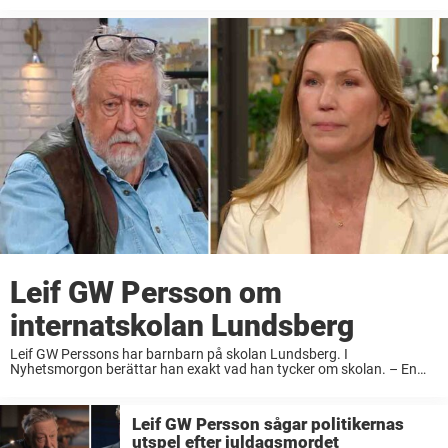
sedan kom Leif GW in och ...
Leif GW Persson om
internatskolan Lundsberg
Leif GW Perssons har barnbarn på skolan Lundsberg. I
Nyhetsmorgon berättar han exakt vad han tycker om skolan. – En
alldeles utmärkt skola, säger Leif I nyhetsmorgon. Genom åren har
skolan Lundsberg lockat barn ur ...
Leif GW Persson sågar politikernas
utspel efter juldagsmordet