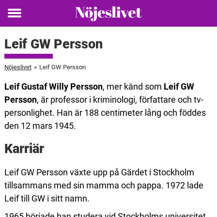
Toggle
menu
Leif GW Persson
Nöjeslivet
»
Leif GW Persson
Leif Gustaf Willy Persson
, mer känd som
Leif GW
Persson
, är professor i kriminologi, författare och tv-
personlighet. Han är 188 centimeter lång och föddes
den 12 mars 1945.
Karriär
Leif GW Persson växte upp på Gärdet i Stockholm
tillsammans med sin mamma och pappa. 1972 lade
Leif till GW i sitt namn.
1965 började han studera vid Stockholms universitet.