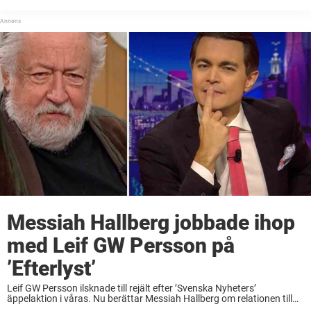
ansikte upp.I hopp om att hitta dem klev Leif GW Perssons påhittade
syster Birgitta ...
Messiah Hallberg jobbade ihop
med Leif GW Persson på
’Efterlyst’
Leif GW Persson ilsknade till rejält efter ’Svenska Nyheters’
äppelaktion i våras. Nu berättar Messiah Hallberg om relationen till
kriminologen. ”Då hade jag skrivit manus och förberett allting och