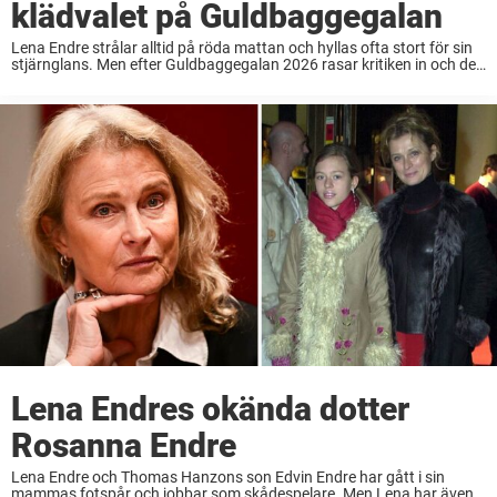
klädvalet på Guldbaggegalan
Lena Endre strålar alltid på röda mattan och hyllas ofta stort för sin
stjärnglans. Men efter Guldbaggegalan 2026 rasar kritiken in och det
är en specifik detalj som rör upp känslor. – Så pinsamt, skriver ...
Lena Endres okända dotter
Rosanna Endre
Lena Endre och Thomas Hanzons son Edvin Endre har gått i sin
mammas fotspår och jobbar som skådespelare. Men Lena har även