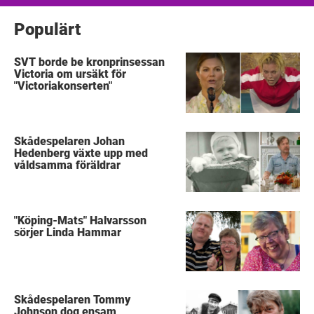
Populärt
SVT borde be kronprinsessan
Victoria om ursäkt för
"Victoriakonserten"
Skådespelaren Johan
Hedenberg växte upp med
våldsamma föräldrar
"Köping-Mats" Halvarsson
sörjer Linda Hammar
Skådespelaren Tommy
Johnson dog ensam