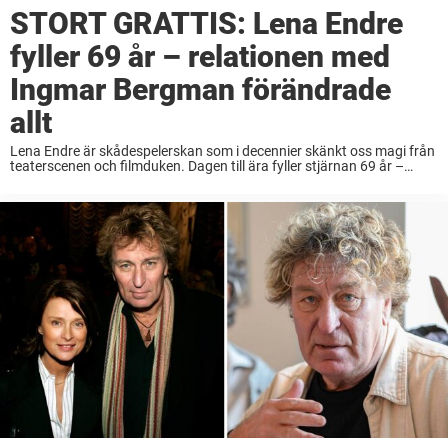
STORT GRATTIS: Lena Endre
fyller 69 år – relationen med
Ingmar Bergman förändrade
allt
Lena Endre är skådespelerskan som i decennier skänkt oss magi från
teaterscenen och filmduken. Dagen till ära fyller stjärnan 69 år –
Nöjeslivet har den äran att gratulera! Så minns hon tiden med Ingmar
Bergman. ...