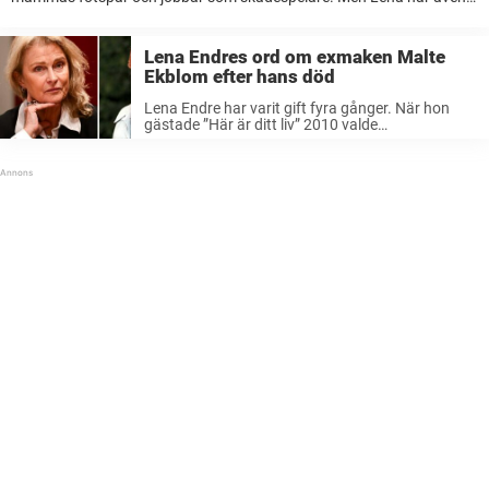
en äldre dotter som valt en annan väg i livet. Hon slog igenom ...
Lena Endres ord om exmaken Malte
Ekblom efter hans död
Lena Endre har varit gift fyra gånger. När hon
gästade ”Här är ditt liv” 2010 valde
programledaren att bjuda dit hennes exmakar –
men den första mannen hon var gift med, Malte
Ekblom, hade nyligen ...