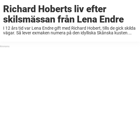
Richard Hoberts liv efter
skilsmässan från Lena Endre
I 12 års tid var Lena Endre gift med Richard Hobert, tills de gick skilda
vägar. Så lever exmaken numera på den idylliska Skånska kusten.
Lena Endre fyller i dagarna 70 år. Sedan många år ...