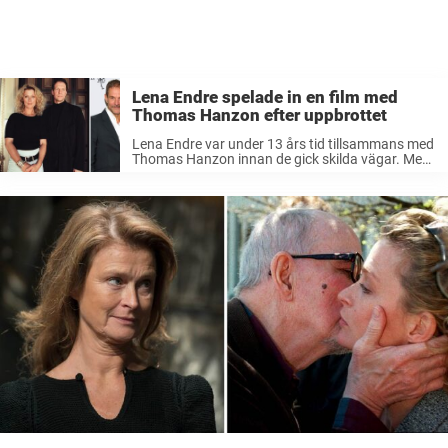
Lena Endre spelade in en film med
Thomas Hanzon efter uppbrottet
Lena Endre var under 13 års tid tillsammans med
Thomas Hanzon innan de gick skilda vägar. Men
efter uppbrottet tvingades paret göra en sista
sak ihop – att spela in en film. Lena Endre, 69, ...