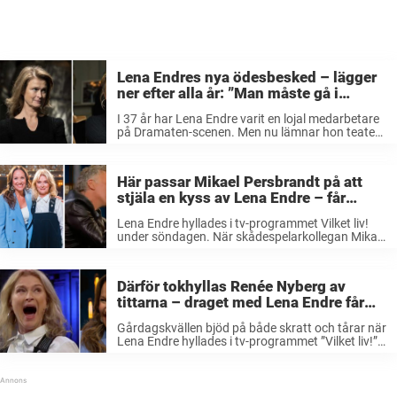
Lena Endres nya ödesbesked – lägger
ner efter alla år: ”Man måste gå i
pension”
I 37 år har Lena Endre varit en lojal medarbetare
på Dramaten-scenen. Men nu lämnar hon teatern
efter alla år. Framtiden för stjärnan är i nuläget
oviss, men hon är optimistisk. Lena Endre, 68,
har ...
Här passar Mikael Persbrandt på att
stjäla en kyss av Lena Endre – får
publiken att jubla av upphetsning
Lena Endre hyllades i tv-programmet Vilket liv!
under söndagen. När skådespelarkollegan Mikael
Persbrandt gästade scenen fick han och Endre
en minst sagt oväntad uppmaning från
programledaren Renée Nyberg. De folkkära
Därför tokhyllas Renée Nyberg av
skådespelarna tog Nybergs ord på ...
tittarna – draget med Lena Endre får
alla att smälta: ”Magiskt”
Gårdagskvällen bjöd på både skratt och tårar när
Lena Endre hyllades i tv-programmet ”Vilket liv!”.
Programmet har även väckt starka känslor hos
tittarna som nu hyllar programmet till skyarna.
Det hyllade programmet ”Vilket liv!” är tillbaka ...