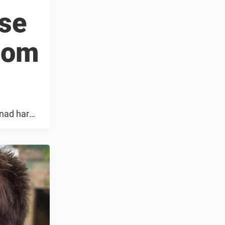
se
som
nad har