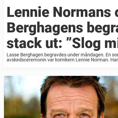
Lennie Normans 
Berghagens begra
stack ut: ”Slog mi
Lasse Berghagen begravdes under måndagen. En som v
avskedsceremonin var komikern Lennie Norman. Han l
gått sedan ...