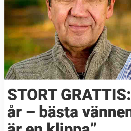
STORT GRATTIS: B
år – bästa vännen
är en klippa”