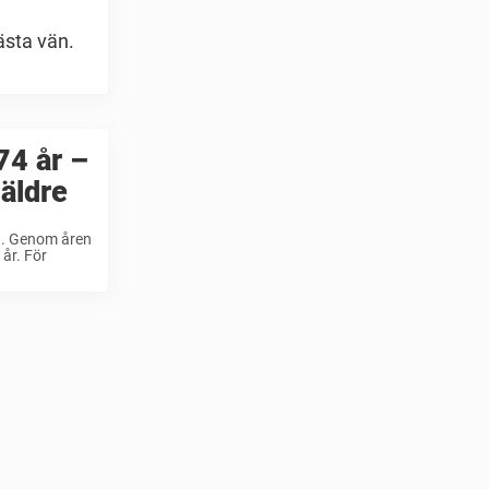
ästa vän.
74 år –
 äldre
n. Genom åren
 år. För