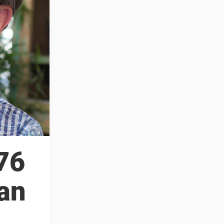
76
Han