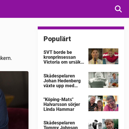
Populärt
SVT borde be
kronprinsessan
ikern.
Victoria om ursäkt
för
"Victoriakonserten"
Skådespelaren
Johan Hedenberg
växte upp med
våldsamma
föräldrar
"Köping-Mats"
Halvarsson sörjer
Linda Hammar
Skådespelaren
Tommy Johnson