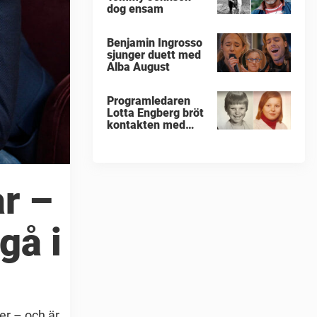
dog ensam
Benjamin Ingrosso
sjunger duett med
Alba August
Programledaren
Lotta Engberg bröt
kontakten med
sina föräldrar
r –
gå i
er – och är