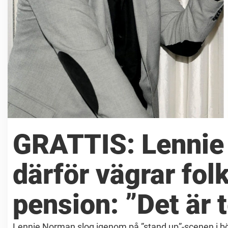
GRATTIS: Lennie 
därför vägrar fol
pension: ”Det är 
Lennie Norman slog igenom på ”stand up”-scenen i bör