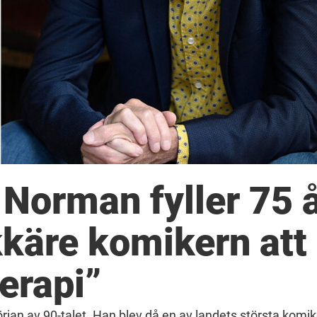
Norman fyller 75 å
kkäre komikern att 
terapi”
jan av 90-talet. Han blev då en av landets största komik