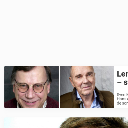
Le
– 
Sven M
Hans a
de som