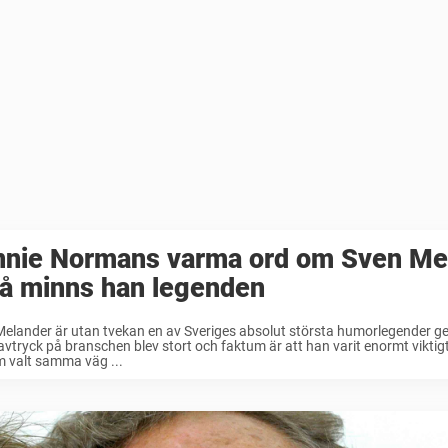
nnie Normans varma ord om Sven Me
så minns han legenden
elander är utan tvekan en av Sveriges absolut största humorlegender g
vtryck på branschen blev stort och faktum är att han varit enormt viktigt 
 valt samma väg ...