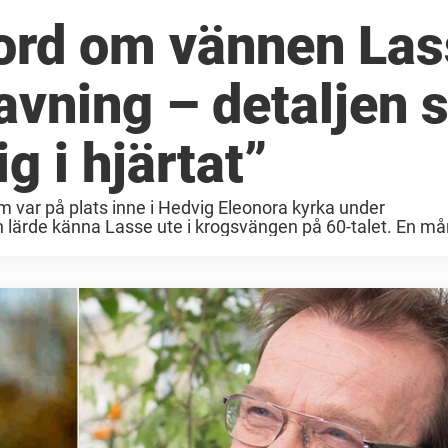
ord om vännen Las
vning – detaljen 
g i hjärtat”
ar på plats inne i Hedvig Eleonora kyrka under
ärde känna Lasse ute i krogsvängen på 60-talet. En må