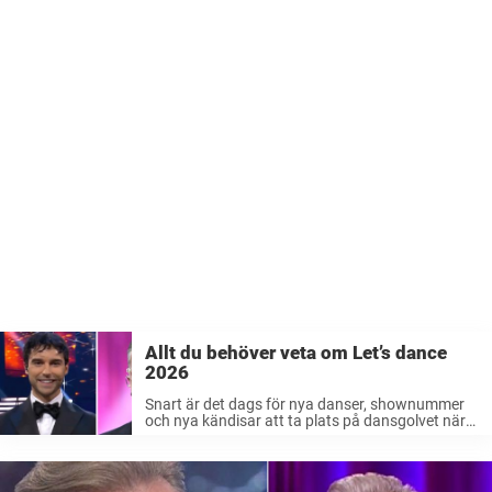
Allt du behöver veta om Let’s dance
2026
Snart är det dags för nya danser, shownummer
och nya kändisar att ta plats på dansgolvet när
när Let’s dance äntligen återvänder.Vi har samlat
allt du behöver ha koll på inför höstens
underhållning. I mitten ...