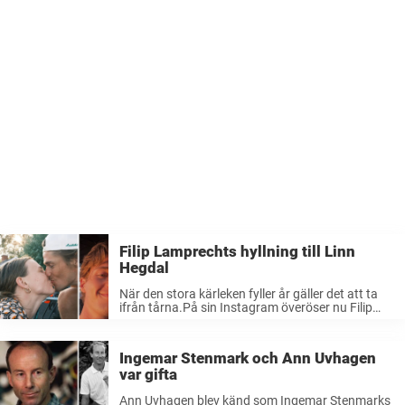
Filip Lamprechts hyllning till Linn
Hegdal
När den stora kärleken fyller år gäller det att ta
ifrån tårna.På sin Instagram överöser nu Filip
Lamprecht flickvännen Linn Hegdal med
kärleksförklaringar – och följarna fullkomligt
smälter över detaljerna.”Tur att ni fann
Ingemar Stenmark och Ann Uvhagen
varandra”, skriver ...
var gifta
Ann Uvhagen blev känd som Ingemar Stenmarks