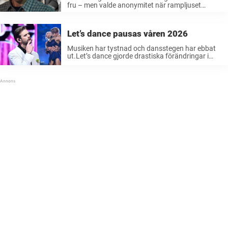
fru – men valde anonymitet när rampljuset
brände som mest. Deras kärlekshistoria började
på ett dansgolv men fick ett tidigt slut.I dag lever
ex-hustrun ett liv långt bort ...
Let’s dance pausas våren 2026
Musiken har tystnad och dansstegen har ebbat
ut.Let’s dance gjorde drastiska förändringar i
programmet men det räckte inte hela vägen.Nu
meddelar TV4 att dansprogrammet pausas igen.
Artisten Theo Haraldsson fick chansen att lyfta
på åtråvärda ...