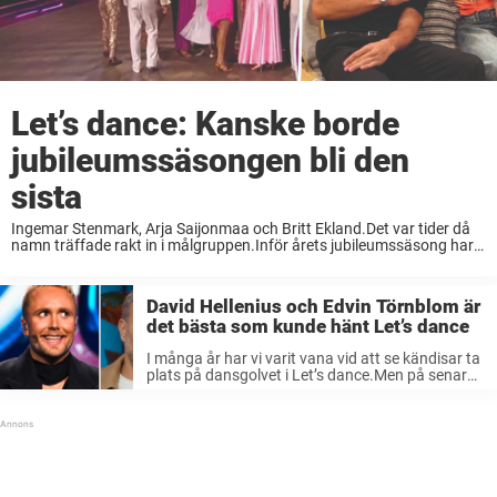
Let’s dance: Kanske borde
jubileumssäsongen bli den
sista
Ingemar Stenmark, Arja Saijonmaa och Britt Ekland.Det var tider då
namn träffade rakt in i målgruppen.Inför årets jubileumssäsong har
TV4 släppt några av namnen på deltagarna som bland annat är
influencers och Tiktokare.Kul! Men för ...
David Hellenius och Edvin Törnblom är
det bästa som kunde hänt Let’s dance
I många år har vi varit vana vid att se kändisar ta
plats på dansgolvet i Let’s dance.Men på senare
år har programmet spårat ur allt mer och när
programmet gör comeback i höst, tros ...