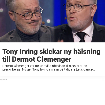
Tony Irving skickar ny hälsning
till Dermot Clemenger
Dermot Clemenger verkar undvika rättvisan tills sexbrotten
preskriberas. Nu ger Tony Irving sin syn på tidigare Let’s dance-
kollegans framtid. – Det är tufft att se en vän lida, säger Tony i
podden ”Fråga Kriminologen”. Dermot ...