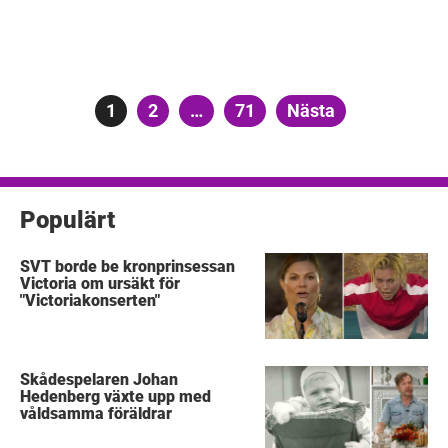
Sidnumrering
Sida
1
Sida
2
…
Sida
71
Nästa
för
inlägg
Populärt
SVT borde be kronprinsessan
Victoria om ursäkt för
"Victoriakonserten"
Skådespelaren Johan
Hedenberg växte upp med
våldsamma föräldrar