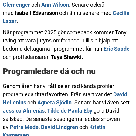
Clemenger
och
Ann Wilson
. Senare också
med
Isabell Edvarsson
och ännu senare med
Cecilia
Lazar
.
När programmet 2025 gör comeback kommer Tony
Irving att vara juryns ordförande. Till sin hjälp att
bedöma deltagarna i programmet får han
Eric Saade
och proffsdansaren
Taya Shawki.
Programledare då och nu
Genom åren har vi fått se en rad kända profiler
programleda tittarfavoriten. Från start var det
David
Hellenius
och
Agneta Sjödin
. Senare har vi även sett
Jessica Almenäs
,
Tilde de Paula Eby
göra David
sällskap. De senaste säsongerna leddes showen
av
Petra Mede
,
David Lindgren
och
Kristin
Kaspersen
.