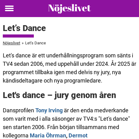
Toggle
menu
Let’s Dance
Nöjeslivet
»
Let’s Dance
Let's dance är ett underhållningsprogram som sänts i
TV4 sedan 2006, med uppehåll under 2024. År 2025 är
programmet tillbaka igen med delvis ny jury, nya
kändisdeltagare och nya programledare.
Let's dance – jury genom åren
Dansprofilen
Tony Irving
är den enda medverkande
som varit med i alla säsonger av TV4:s "Let's dance"
sen starten 2006. Från början tillsammans med
kollegorna
Maria Öhrman
,
Dermot