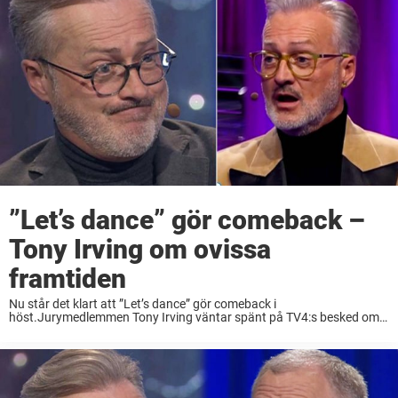
”Let’s dance” gör comeback –
Tony Irving om ovissa
framtiden
Nu står det klart att ”Let’s dance” gör comeback i
höst.Jurymedlemmen Tony Irving väntar spänt på TV4:s besked om
framtiden.– Nu får jag hålla tummarna att de ringer, säger han till
Aftonbladet. Under våren 2025 ...