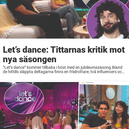
Let’s dance: Tittarnas kritik mot
nya säsongen
”Let’s dance” kommer tillbaka i höst med en jubileumssäsong.Bland
de hittills släppta deltagarna finns en friidrottare, två influencers och
en Tiktok-profil – något som tittarna inte är helt förtjusta i.”Dags att
lägga ner ’Let’s dance’, ...