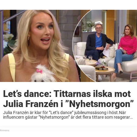
Let’s dance: Tittarnas ilska mot
Julia Franzén i ”Nyhetsmorgon”
Julia Franzén är klar för ”Let’s dance” jubileumssäsong i höst.När
influencern gästar ”Nyhetsmorgon” är det flera tittare som reagerar
starkt över att hon har hunden med sig i studion.”Vovven är inte ett
husdjur utan en ...