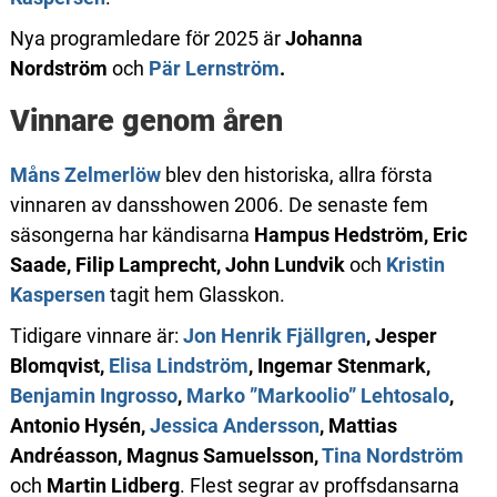
Nya programledare för 2025 är
Johanna
Nordström
och
Pär Lernström
.
Vinnare genom åren
Måns Zelmerlöw
blev den historiska, allra första
vinnaren av dansshowen 2006. De senaste fem
säsongerna har kändisarna
Hampus Hedström, Eric
Saade, Filip Lamprecht, John Lundvik
och
Kristin
Kaspersen
tagit hem Glasskon.
Tidigare vinnare är:
Jon Henrik Fjällgren
, Jesper
Blomqvist,
Elisa Lindström
, Ingemar Stenmark,
Benjamin Ingrosso
,
Marko ”Markoolio” Lehtosalo
,
Antonio Hysén,
Jessica Andersson
, Mattias
Andréasson, Magnus Samuelsson,
Tina Nordström
och
Martin Lidberg
. Flest segrar av proffsdansarna