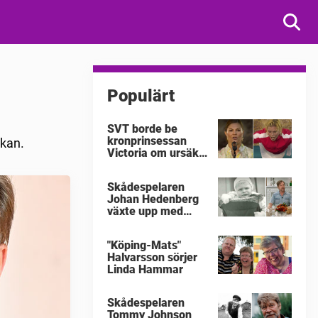
Populärt
SVT borde be
kronprinsessan
skan.
Victoria om ursäkt
för
"Victoriakonserten"
Skådespelaren
Johan Hedenberg
växte upp med
våldsamma
föräldrar
"Köping-Mats"
Halvarsson sörjer
Linda Hammar
Skådespelaren
Tommy Johnson