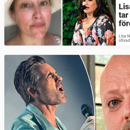
Lis
tar
för
Lisa N
ofixad