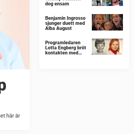
dog ensam
Benjamin Ingrosso
sjunger duett med
Alba August
Programledaren
Lotta Engberg bröt
kontakten med
sina föräldrar
p
et här är