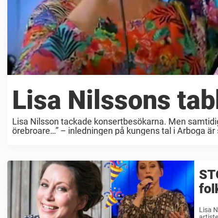
Lisa Nilssons tab
Lisa Nilsson tackade konsertbesökarna. Men samtidigt
örebroare…” – inledningen på kungens tal i Arboga är s
STO
fol
Lisa N
artist