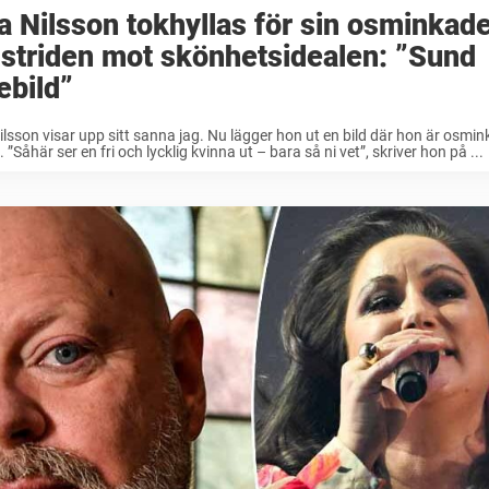
a Nilsson tokhyllas för sin osminkade
 striden mot skönhetsidealen: ”Sund
ebild”
ilsson visar upp sitt sanna jag. Nu lägger hon ut en bild där hon är osmi
. ”Såhär ser en fri och lycklig kvinna ut – bara så ni vet”, skriver hon på ...