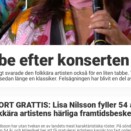
be efter konserten
 svarade den folkkära artisten också för en liten tabbe.
edan länge en klassiker. Felsägningen har blivit en del av
RT GRATTIS: Lisa Nilsson fyller 54 
kkära artistens härliga framtidsbesk
ilsson har utan tvekan en av landets mest karaktäristiska röster. På sönd
en 54 år, och Nöjeslivet ber att få gratulera! Artistens karriär tog fart ordent