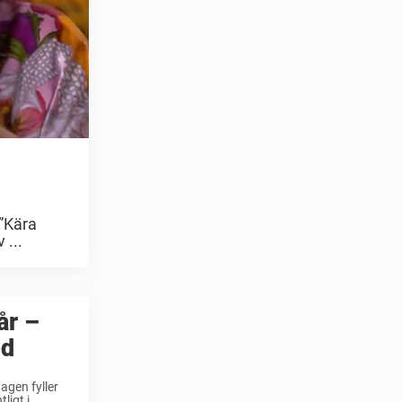
 ”Kära
 ...
år –
ed
agen fyller
ligt i