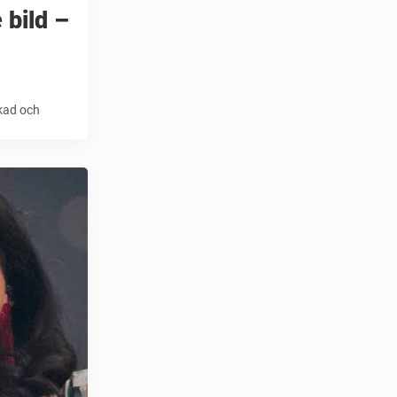
 bild –
nkad och