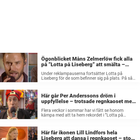
Ögonblicket Måns Zelmerlöw fick alla
på ”Lotta på Liseberg” att smälta –
magiska framträdandet som tittarna
Under reklampauserna fortsätter Lotta på
inte fick se
Liseberg för de som befinner sig på plats. På så
vis händer det mycket spektakulärt som vi tittare
hemma i soffan går miste om. I en av pauserna
under gårdagens ...
Här går Per Anderssons dröm i
uppfyllelse – trotsade regnkaoset med
Måns för att slå rekordet
Flera veckor i sommar har vi fått se honom
kämpa med att ta hem rekordet i ”Lotta på
Liseberg”. Och under måndagskvällen slog
drömmen äntligen in för folkkära komikern Per
Andersson. I ett blöt shownummer ...
Här får ikonen Lill Lindfors hela
Liseberg att dansa i regnkaoset – stora