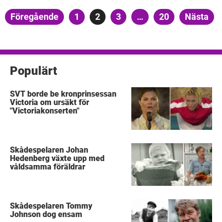
Sidnumrering
Föregående
Sida
1
Sida
2
Sida
3
…
Sida
20
Nästa
för
inlägg
Populärt
SVT borde be kronprinsessan
Victoria om ursäkt för
"Victoriakonserten"
Skådespelaren Johan
Hedenberg växte upp med
våldsamma föräldrar
Skådespelaren Tommy
Johnson dog ensam