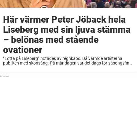
Här värmer Peter Jöback hela
Liseberg med sin ljuva stämma
– belönas med stående
ovationer
”Lotta på Liseberg” hotades av regnkaos. Då värmde artisterna
publiken med skönsång. På måndagen var det dags för säsongsfinal
för ”Lotta på Liseberg”. Samtidigt hade stormen ”Hans” bestämt sig
för att göra ett gästspel på ...