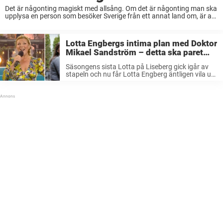
Det är någonting magiskt med allsång. Om det är någonting man ska
upplysa en person som besöker Sverige från ett annat land om, är att
allsången är så svenskt det kan bli. Varje sommar bänkar ...
Lotta Engbergs intima plan med Doktor
Mikael Sandström – detta ska paret
göra efter Lotta på Liseberg
Säsongens sista Lotta på Liseberg gick igår av
stapeln och nu får Lotta Engberg äntligen vila ut
efter en fullspäckad sommar. Så ser hennes
planer ut med kärleken Doktor Mikael… Lotta
Engberg har under större ...