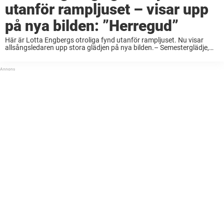
utanför rampljuset – visar upp
på nya bilden: ”Herregud”
Här är Lotta Engbergs otroliga fynd utanför rampljuset. Nu visar
allsångsledaren upp stora glädjen på nya bilden.– Semesterglädje,
skriver hon. För en vecka sedan fick tv-tittarna ta farväl av en av
sommarens riktiga långkörare. Då ...