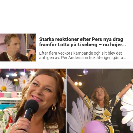
Starka reaktioner efter Pers nya drag
framför Lotta på Liseberg – nu höjer
tittarna rösterna: ”Trots att han var…”
Efter flera veckors kämpande och slit blev det
äntligen av. Per Andersson fick återigen gästa
”Lotta på Liseberg” och slog därmed Charlotte
Perrelis rekord. Och efter sitt framträdande tycks
tittarna ha gjort en helvändning efter ...