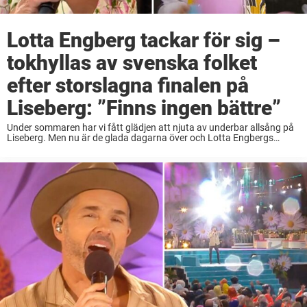
Lotta Engberg tackar för sig –
tokhyllas av svenska folket
efter storslagna finalen på
Liseberg: ”Finns ingen bättre”
Under sommaren har vi fått glädjen att njuta av underbar allsång på
Liseberg. Men nu är de glada dagarna över och Lotta Engbergs
tackar för sig. Sedan den 19 juni har Lotta på Liseberg förgyllt ...