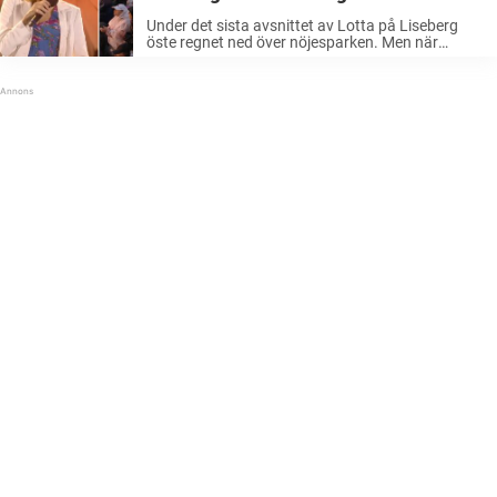
jublet när hon river av klassikern
Under det sista avsnittet av Lotta på Liseberg
öste regnet ned över nöjesparken. Men när
ikonen Lill Lindfors klev upp på scenen trotsade
alla ovädret och började svänga loss. Den 19 juni
hade det efterlängtade ...