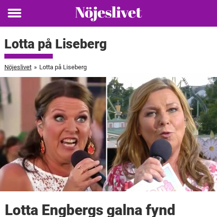
Toggle
menu
Lotta på Liseberg
Nöjeslivet
»
Lotta på Liseberg
Lotta Engbergs galna fynd