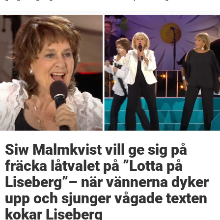
säsongsfinalen gick äntligen drömmen i uppfyllelse och Per
Andersson ...
Siw Malmkvist vill ge sig på
fräcka låtvalet på ”Lotta på
Liseberg”– när vännerna dyker
upp och sjunger vågade texten
kokar Liseberg