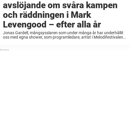
avslöjande om svåra kampen
och räddningen i Mark
Levengood – efter alla år
Jonas Gardell, mångsysslaren som under många år har underhållit
oss med egna shower, som programledare, artist i Melodifestivalen
och låtskrivare. Ja listan kan göras lång. Men bakom all framgång
gömmer sig också ett enormt mörker. ...