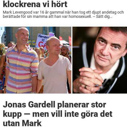
klockrena vi hört
Mark Levengood var 16 år gammal när han tog ett djupt andetag och
berättade för sin mamma att han var homosexuell. – Sätt dig
mamma, sa jag och så berättade jag. Hon satt tyst en ...
Jonas Gardell planerar stor
kupp — men vill inte göra det
utan Mark