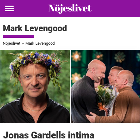
Toggle
menu
Mark Levengood
Nöjeslivet
»
Mark Levengood
Jonas Gardells intima