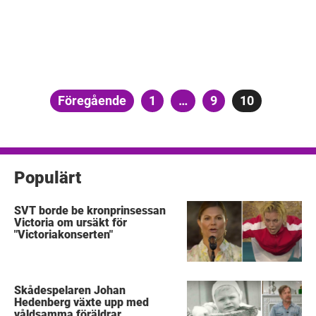
Sidnumrering
Föregående
Sida
1
…
Sida
9
Sida
10
för
inlägg
Populärt
SVT borde be kronprinsessan
Victoria om ursäkt för
"Victoriakonserten"
Skådespelaren Johan
Hedenberg växte upp med
våldsamma föräldrar