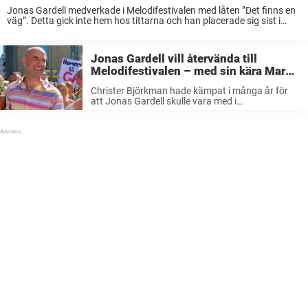
Jonas Gardell medverkade i Melodifestivalen med låten ”Det finns en
väg”. Detta gick inte hem hos tittarna och han placerade sig sist i
startfältet. Detta har dock inte fått komikern att se rött vad gäller ...
Jonas Gardell vill återvända till
Melodifestivalen – med sin kära Mark
Levengood
Christer Björkman hade kämpat i många år för
att Jonas Gardell skulle vara med i
Melodifestivalen. I år blev drömmen sann och
Gardell ställde upp med låten ”Det finns en väg”,
en låt som ska ...