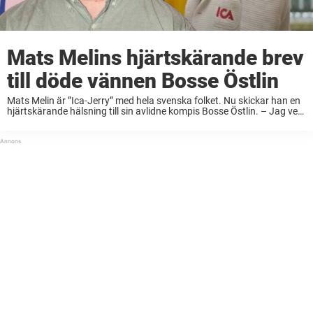
Mats Melins hjärtskärande brev
till döde vännen Bosse Östlin
Mats Melin är ”Ica-Jerry” med hela svenska folket. Nu skickar han en
hjärtskärande hälsning till sin avlidne kompis Bosse Östlin. – Jag vet
inte om det finns post i himlen, men om det gör det ...