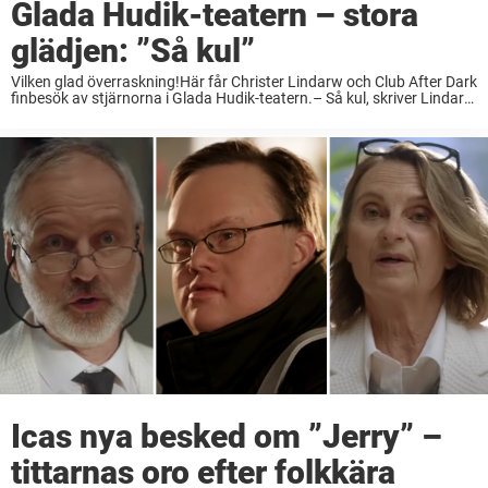
Glada Hudik-teatern – stora
glädjen: ”Så kul”
Vilken glad överraskning!Här får Christer Lindarw och Club After Dark
finbesök av stjärnorna i Glada Hudik-teatern.– Så kul, skriver Lindarw
på Instagram. Under åren 2017-2018 åkte folkkäre artisten Christer
Lindarw ut på avskedsturné med After ...
Icas nya besked om ”Jerry” –
tittarnas oro efter folkkära