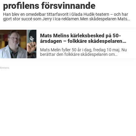
profilens försvinnande
Han blev en omedelbar tittarfavorit i Glada Hudik-teatern – och har
gjort stor succé som Jerry i Ica-reklamen.Men skådespelaren Mats
Melin, 51, har saknats av tv-tittarna på sistone. Nu ger matjätten
besked om den populära ...
Mats Melins kärleksbesked på 50-
årsdagen – folkkäre skådespelaren
fyller år!
Mats Melin fyller 50 år i dag, fredag 10 maj. Nu
berättar den folkkäre skådespelaren om
förväntningarna inför födelsedagen i en stor
intervju i Dagens Nyheter. Mats Melin har blivit
folkkär i samband med sitt ...