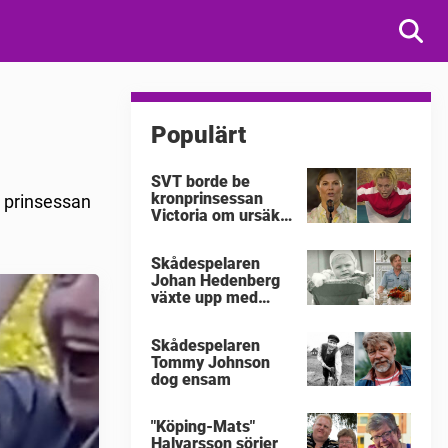
Populärt
SVT borde be
kronprinsessan
d prinsessan
Victoria om ursäkt
för
"Victoriakonserten"
Skådespelaren
Johan Hedenberg
växte upp med
våldsamma
föräldrar
Skådespelaren
Tommy Johnson
dog ensam
"Köping-Mats"
Halvarsson sörjer