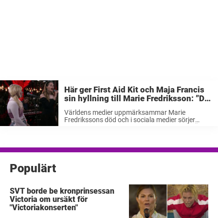
Här ger First Aid Kit och Maja Francis
sin hyllning till Marie Fredriksson: ”Det
vackraste jag hört”
Världens medier uppmärksammar Marie
Fredrikssons död och i sociala medier sörjer
hundratusentals världsartistens bortgång. Även
under onsdagens sändning av Musikhjälpen
hyllades stjärnan av de gästande artisterna First
Aid Kit och Maja Francis. En världsartist har ...
Populärt
SVT borde be kronprinsessan
Victoria om ursäkt för
"Victoriakonserten"