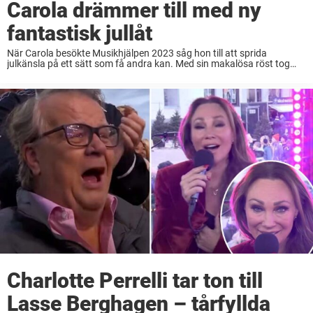
Carola drämmer till med ny
fantastisk jullåt
När Carola besökte Musikhjälpen 2023 såg hon till att sprida
julkänsla på ett sätt som få andra kan. Med sin makalösa röst tog
hon ton till sin nya låt ”Helga natt,” och i vanlig ordning ...
Charlotte Perrelli tar ton till
Lasse Berghagen – tårfyllda