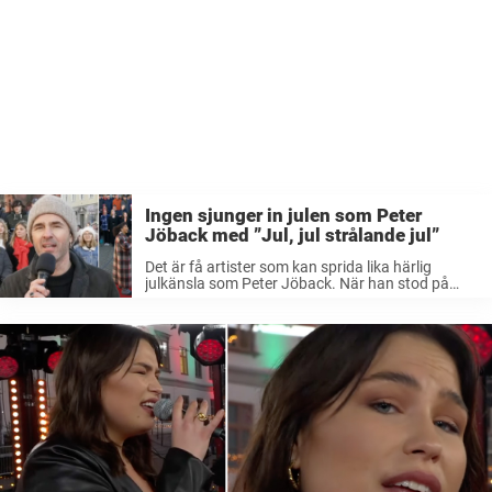
Ingen sjunger in julen som Peter
Jöback med ”Jul, jul strålande jul”
Det är få artister som kan sprida lika härlig
julkänsla som Peter Jöback. När han stod på
Gamla Torget i Nyköping 2021 stämde han upp
till en vacker melodi, och när kören och Janice
tog ...