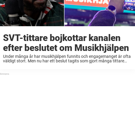
SVT-tittare bojkottar kanalen
efter beslutet om Musikhjälpen
Under många år har musikhjälpen funnits och engagemanget är ofta
väldigt stort. Men nu har ett beslut tagits som gjort många tittare
upprörda. – Helt värdelöst för alla som vill följa, skriver en tittare på ...