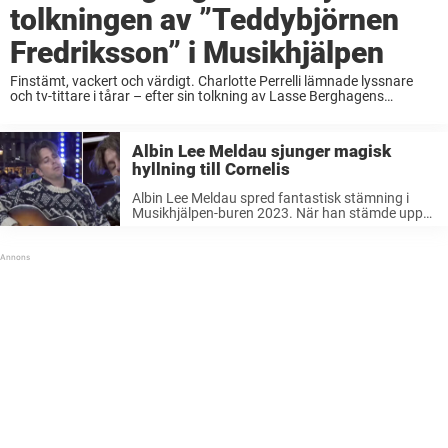
tolkningen av ”Teddybjörnen
Fredriksson” i Musikhjälpen
Finstämt, vackert och värdigt. Charlotte Perrelli lämnade lyssnare
och tv-tittare i tårar – efter sin tolkning av Lasse Berghagens
”Teddybjörnen Fredriksson” i Musikhjälpen. Här kan man se klippet!
Tillsammans med artisten Emma Bensing gästade Charlotte ...
Albin Lee Meldau sjunger magisk
hyllning till Cornelis
Albin Lee Meldau spred fantastisk stämning i
Musikhjälpen-buren 2023. När han stämde upp
till Cornelis Vreeswijks klassiker var det nog ingen
som lämnades oberörd. Musik är helt otroligt.
Speciellt när den framförs live. Genom åren ...