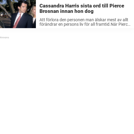
Cassandra Harris sista ord till Pierce
Brosnan innan hon dog
Att förlora den personen man älskar mest av allt
förändrar en persons liv för all framtid.När Pierce
Brosnans fru Cassandra Harris förlorade
kampen mot cancer, vakade han vid hennes sida.
På dödsbädden fick de ett ...