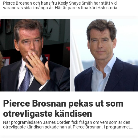
Pierce Brosnan och hans fru Keely Shaye Smith har stått vid
varandras sida i många år. Här är parets fina kärlekshistoria.
Pierce Brosnan pekas ut som
otrevligaste kändisen
När programledaren James Corden fick frågan om vem som är den
otrevligaste kändisen pekade han ut Pierce Brosnan. I programmet
berättar han om otäcka mötet med Bond-skådisen. – Jag har aldrig
varit med om något ...