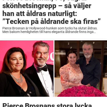
skönhetsingrepp – så väljer
han att åldras naturligt:
”Tecken på åldrande ska firas”
Pierce Brosnan är Hollywood-hunken som tycks ha slutat åldras.
Men bakom hemligheten till hans eleganta åldrande finns inga
skönhetsingrepp i sikte. Istället har han en helt annan filosofi. Pierce
Brosnan är skådespelaren som genom åren ...
Pierce Brosnans stora lycka