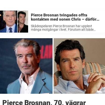
Pierce Brosnan tvingades offra
kontakten med sonen Chris – därför
bröt de med varandra för 20 år sen
Skådespelaren Pierce Brosnan har upplevt
många motgångar i livet. Förutom att både
hustrun Cassandra och dottern Charlotte
tidigare dött i äggstockscancer. För 20 år sedan
tvingades han säga upp bekantskapen med sin
äldsta son Christopher. ...
Pierce Brosnan, 70, vägrar