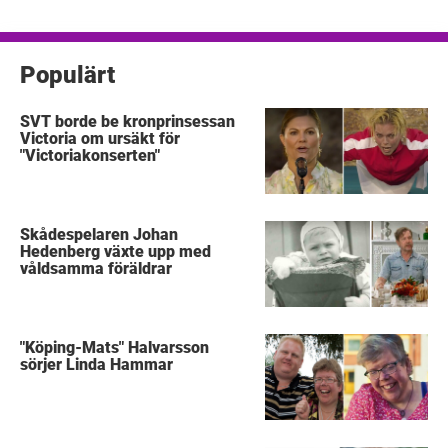
inlägg
Populärt
SVT borde be kronprinsessan
Victoria om ursäkt för
"Victoriakonserten"
Skådespelaren Johan
Hedenberg växte upp med
våldsamma föräldrar
"Köping-Mats" Halvarsson
sörjer Linda Hammar