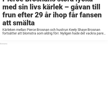
med sin livs kärlek – gåvan till
frun efter 29 år ihop får fansen
att smälta
Kärleken mellan Pierce Brosnan och hustrun Keely Shaye Brosnan
fortsätter att blomstra som aldrig förr. Nyligen hade det vackra paret
all anledning att fira – vilket Hollywoodhunken tog tillvara på. Pierce
Brosnan är skådespelaren som ...