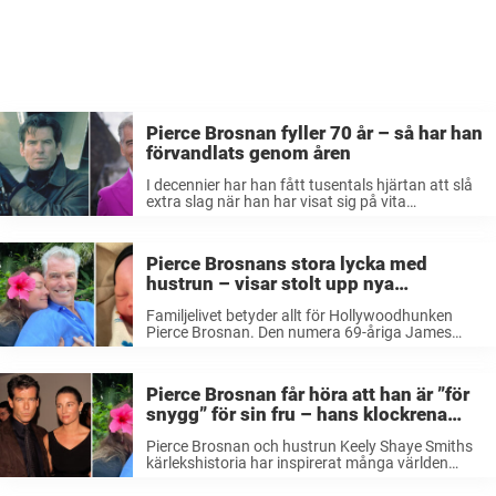
Pierce Brosnan fyller 70 år – så har han
förvandlats genom åren
I decennier har han fått tusentals hjärtan att slå
extra slag när han har visat sig på vita
duken.Piercen Brosnan är irländsk-amerikanska
skådespelaren som har charmat miljontals under
sin långa och framgångsrika karriär.Den 16 maj
Pierce Brosnans stora lycka med
...
hustrun – visar stolt upp nya
familjemedlemmen
Familjelivet betyder allt för Hollywoodhunken
Pierce Brosnan. Den numera 69-åriga James
Bond-stjärnan njuter för fullt av livet med sin livs
kärlek Keely Shaye Smiths. Och nyligen nåddes
paret av ett stort glädjebesked. Bond-stjärnans
Pierce Brosnan får höra att han är ”för
har fått sitt ...
snygg” för sin fru – hans klockrena
svar får hatarna att skämmas
Pierce Brosnan och hustrun Keely Shaye Smiths
kärlekshistoria har inspirerat många världen
över. De är varandras bästa vänner och backar
alltid upp varandra när de behöver extra stöd.