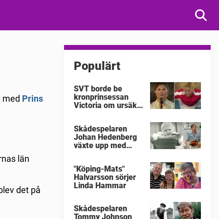
Populärt
SVT borde be
kronprinsessan
ft med
Prins
Victoria om ursäkt
för
"Victoriakonserten"
Skådespelaren
Johan Hedenberg
växte upp med
våldsamma
rnas län
föräldrar
"Köping-Mats"
Halvarsson sörjer
Linda Hammar
blev det på
Skådespelaren
Tommy Johnson