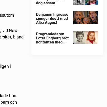
dog ensam
Benjamin Ingrosso
dessutom
sjunger duett med
Alba August
ng vid New
Programledaren
rsitet, bland
Lotta Engberg bröt
kontakten med
sina föräldrar
igen i
ndade hon
 barn och