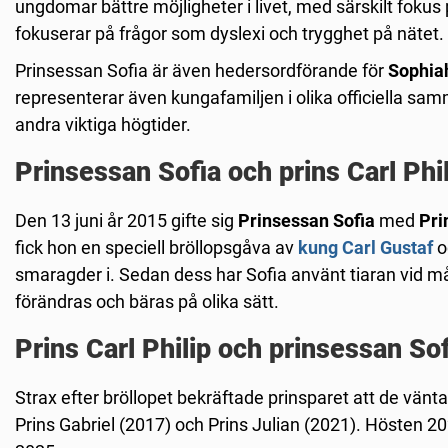
ungdomar bättre möjligheter i livet, med särskilt fokus 
fokuserar på frågor som dyslexi och trygghet på nätet.
Prinsessan Sofia är även hedersordförande för
Sophi
representerar även kungafamiljen i olika officiella sa
andra viktiga högtider.
Prinsessan Sofia och prins Carl Phil
Den 13 juni år 2015 gifte sig
Prinsessan Sofia
med
Pri
fick hon en speciell bröllopsgåva av
kung Carl Gustaf
o
smaragder i. Sedan dess har Sofia använt tiaran vid mång
förändras och bäras på olika sätt.
Prins Carl Philip och prinsessan So
Strax efter bröllopet bekräftade prinsparet att de vänt
Prins Gabriel (2017) och Prins Julian (2021). Hösten 20