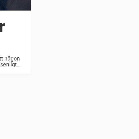
r
ått någon
nsenligt