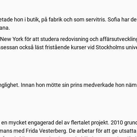
de hon i butik, på fabrik och som servitris. Sofia har 
hana.
l New York för att studera redovisning och affärsutveckli
insessan också läst fristående kurser vid Stockholms unive
glighet. Innan hon mötte sin prins medverkade hon näml
rit en mycket engagerad del av flertalet projekt. 2010 gru
mans med Frida Vesterberg. De arbetar för att ge utsatta