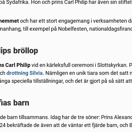
på Sydafrika. Hon och prins Carl Philip har även sin stifte
ahemmet
och har ett stort engagemang i verksamheten d
mmanhang, till exempel på Nobelfesten, nationaldagsfiran
ips bröllop
ns Carl Philip
vid en kärleksfull ceremoni i Slottskyrkan. 
ch
drottning Silvia.
Nämligen en unik tiara som det satt 
a speciella tillställningar, och det är gjort på så sätt at
fias barn
ade barn tillsammans. Idag har de tre söner: Prins Alexan
24 bekräftade de även att de väntar ett fjärde barn, och B