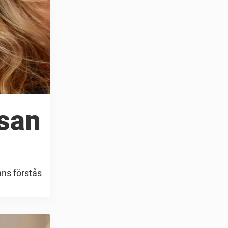
ssan
nns förstås