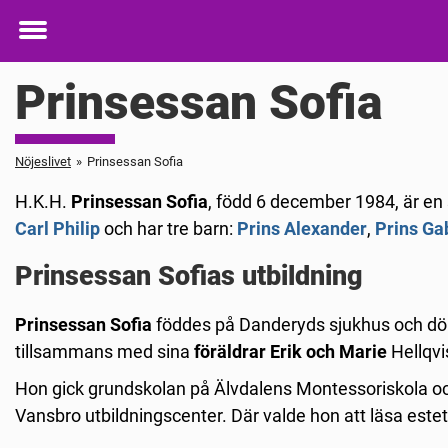
Toggle
menu
Prinsessan Sofia
Nöjeslivet
»
Prinsessan Sofia
H.K.H.
Prinsessan Sofia
, född 6 december 1984, är en
Carl Philip
och har tre barn:
Prins Alexander
,
Prins Ga
Prinsessan Sofias utbildning
Prinsessan Sofia
föddes på Danderyds sjukhus och döpte
tillsammans med sina
föräldrar Erik och Marie
Hellqvi
Hon gick grundskolan på Älvdalens Montessoriskola och
Vansbro utbildningscenter. Där valde hon att läsa est