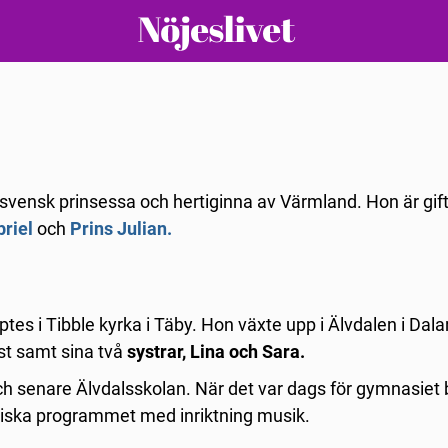
 svensk prinsessa och hertiginna av Värmland. Hon är gi
briel
och
Prins Julian.
s i Tibble kyrka i Täby. Hon växte upp i Älvdalen i Dala
st samt sina två
systrar, Lina och Sara.
 senare Älvdalsskolan. När det var dags för gymnasiet 
etiska programmet med inriktning musik.