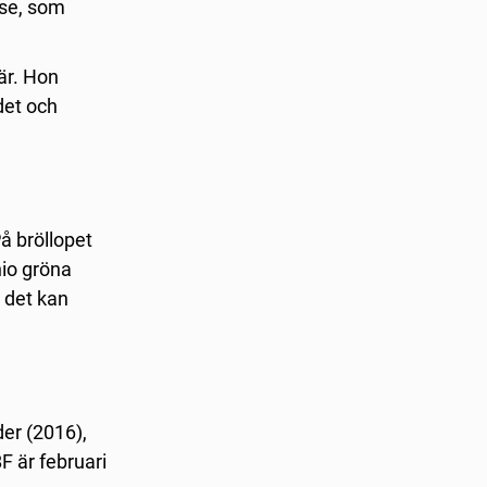
lse, som
är. Hon
det och
På bröllopet
nio gröna
t det kan
der (2016),
F är februari