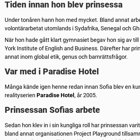
Tiden innan hon blev prinsessa
U
nder tonåren hann hon med mycket. Bland annat arbeta
volontärarbetat utomlands i Sydafrika, Senegal och G
När hon hade gått klart gymnasiet begav hon sig av til
York Institute of English and Business. Därefter har pr
annat inom global etik, genus och barnrättsfrågor.
Var med i Paradise Hotel
Många kände igen henne redan innan Sofia blev en kun
realityserien
Paradise Hotel
, år 2005.
Prinsessan Sofias arbete
Sedan hon klev in i sin kungliga roll har prinsessan va
bland annat organisationen Project Playground tillsam