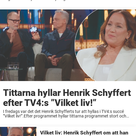
”sitt allt”.– Mellan oss har det alltid varit självklart och vi ...
Tittarna hyllar Henrik Schyffert
efter TV4:s ”Vilket liv!”
I fredags var det det Henrik Schyfferts tur att hyllas i TV4:s succé
”Vilket liv!”.Efter programmet hyllar tittarna programmet stort och
många är överens om en och samma sak gällande kvällens
huvudperson.”Vilka fina egenskaper den ...
Vilket liv: Henrik Schyffert om att han