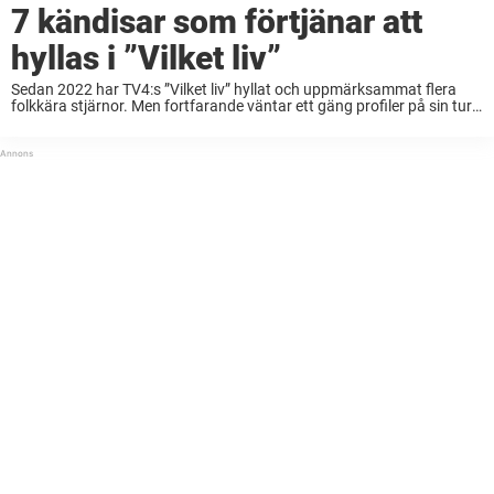
7 kändisar som förtjänar att
hyllas i ”Vilket liv”
Sedan 2022 har TV4:s ”Vilket liv” hyllat och uppmärksammat flera
folkkära stjärnor. Men fortfarande väntar ett gäng profiler på sin tur
– personer som verkligen förtjänar ett eget program där deras
karriärer står i centrum.Nöjeslivet ...