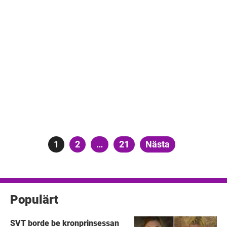
Sidnumrering
Sida
1
Sida
2
…
Sida
21
Nästa
för
inlägg
Populärt
SVT borde be kronprinsessan