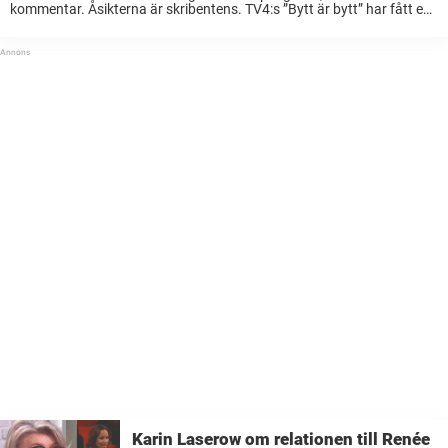
kommentar. Åsikterna är skribentens. TV4:s ”Bytt är bytt” har fått en
riktig primetime-tid i tablån denna vår. Från att ha varit
veckounderhållning, gör ...
Karin Laserow om relationen till Renée