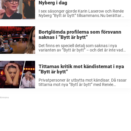
Nyberg i dag
I sex säsonger gjorde Karin Laserow och Renée
Nyberg ”Bytt är bytt” tillsammans.Nu berättar
antikexperten att de inte längre har någon
kontakt.– Jag tror inte man blir väninnor på det
sättet, säger hon till Nöjeslivet. ...
Bortglömda profilerna som försvann
saknas i ”Bytt är bytt”
Det finns en speciell detalj som saknas i nya
varianten av ”Bytt är bytt” – och det är inte vad
man kanske först kan tro. Detta är en
kommentar. Åsikterna är skribentens. Jag
misstänker att ...
Tittarnas kritik mot kändistemat i nya
”Bytt är bytt”
Privatpersoner är utbytta mot kändisar. Då rasar
tittarna mot nya ”Bytt är bytt” med Renée
Nyberg. ”Bytt är bytt” är tillbaka med en ny
omgång i TV4. Och allt är inte helt som vanligt.
Förutom ...