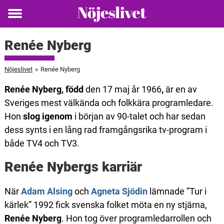
Toggle
menu
Renée Nyberg
Nöjeslivet
»
Renée Nyberg
Renée Nyberg, född
den 17 maj år 1966
,
är en av
Sveriges mest välkända och folkkära programledare.
Hon
slog igenom
i början av 90-talet och har sedan
dess synts i en lång rad framgångsrika tv-program i
både TV4 och TV3.
Renée Nybergs karriär
När
Adam Alsing
och
Agneta Sjödin
lämnade ”Tur i
kärlek” 1992 fick svenska folket möta en ny stjärna,
Renée Nyberg
. Hon tog över programledarrollen och