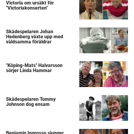
Victoria om ursäkt för
"Victoriakonserten"
Skådespelaren Johan
Hedenberg växte upp med
våldsamma föräldrar
"Köping-Mats" Halvarsson
sörjer Linda Hammar
Skådespelaren Tommy
Johnson dog ensam
Benjamin Ingrosso sjunger