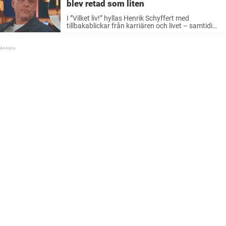
blev retad som liten
I ”Vilket liv!” hyllas Henrik Schyffert med
tillbakablickar från karriären och livet – samtidigt
kommer ett tufft barndomsminne upp från när
han blev mobbad som barn.– Det stora
problemet när jag var liten var att ...