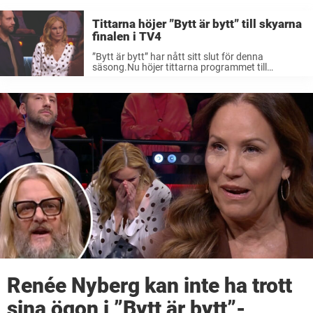
Tittarna höjer ”Bytt är bytt” till skyarna
finalen i TV4
”Bytt är bytt” har nått sitt slut för denna
säsong.Nu höjer tittarna programmet till
skyarna.”Roligt och bra program med många
skratt”, skriver en tittare på Facebook. TV4:s
succé ”Bytt är bytt” med Renée Nyberg i ...
Renée Nyberg kan inte ha trott
sina ögon i ”Bytt är bytt”-