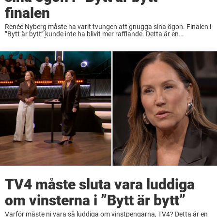
finalen
Renée Nyberg måste ha varit tvungen att gnugga sina ögon. Finalen i
”Bytt är bytt” kunde inte ha blivit mer rafflande. Detta är en
kommentar. Åsikterna är skribentens. ”Bytt är bytt” går i mål med ...
TV4 måste sluta vara luddiga
om vinsterna i ”Bytt är bytt”
Varför måste ni vara så luddiga om vinstpengarna, TV4? Detta är en